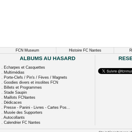
FCN Museum
Histoire FC Nantes
R
ALBUMS AU HASARD
RES
.
Echarpes et Casquettes
.
Multimédias
.
Porte-Clefs / Pin's / Fèves / Magnets
.
Goodies divers et insolites FCN
.
Billets et Programmes
.
Stade Saupin
.
Maillots FCNantes
.
Dédicaces
.
Presse - Panini - Livres - Cartes Pos...
.
Musée des Supporters
.
Autocollants
.
Calendrier FC Nantes