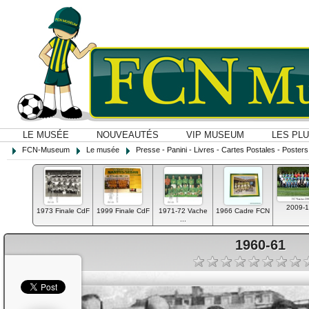
LE MUSÉE
NOUVEAUTÉS
VIP MUSEUM
LES PL
FCN-Museum
Le musée
Presse - Panini - Livres - Cartes Postales - Posters O
2009-1
1973 Finale CdF
1999 Finale CdF
1971-72 Vache
1966 Cadre FCN
...
1960-61