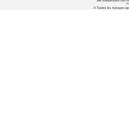
Site indépendant non of
**
© Toutes les marques appa