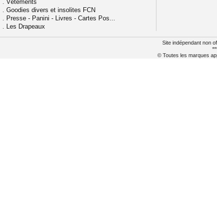
.
Vêtements
.
Goodies divers et insolites FCN
.
Presse - Panini - Livres - Cartes Pos...
.
Les Drapeaux
Site indépendant non of
**
© Toutes les marques appa