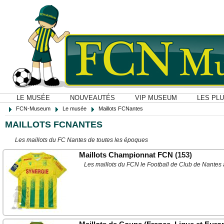
LE MUSÉE
NOUVEAUTÉS
VIP MUSEUM
LES PL
FCN-Museum
Le musée
Maillots FCNantes
MAILLOTS FCNANTES
Les maillots du FC Nantes de toutes les époques
Maillots Championnat FCN
(153)
Les maillots du FCN le Football de Club de Nantes 