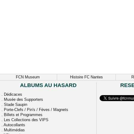
FCN Museum
Histoire FC Nantes
R
ALBUMS AU HASARD
RES
.
Dédicaces
.
Musée des Supporters
.
Stade Saupin
.
Porte-Clefs / Pin's / Fèves / Magnets
.
Billets et Programmes
.
Les Collections des VIPS
.
Autocollants
.
Multimédias