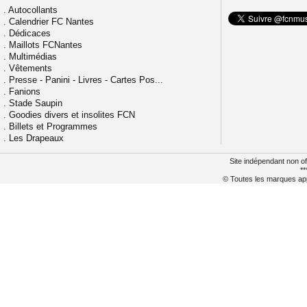
.
Autocollants
.
Calendrier FC Nantes
.
Dédicaces
.
Maillots FCNantes
.
Multimédias
.
Vêtements
.
Presse - Panini - Livres - Cartes Pos...
.
Fanions
.
Stade Saupin
.
Goodies divers et insolites FCN
.
Billets et Programmes
.
Les Drapeaux
Site indépendant non of
**
© Toutes les marques appa