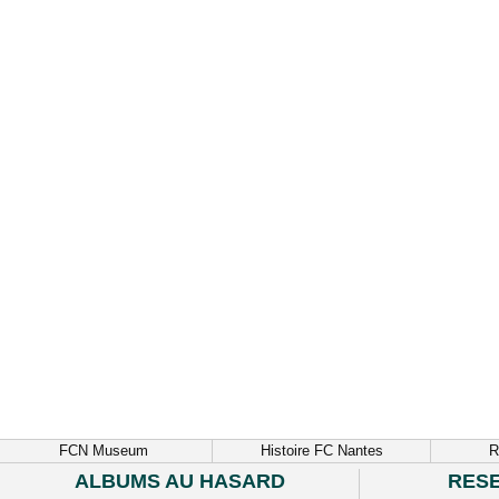
FCN Museum
Histoire FC Nantes
R
ALBUMS AU HASARD
RES