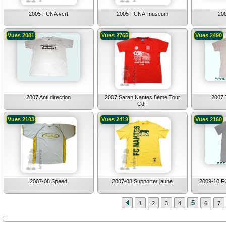
2005 FCNA vert
2005 FCNA-museum
20
Vues 2081
Vues 2765
Vues 2490
2007 Anti direction
2007 Saran Nantes 8ème Tour
2007 
CdF
Vues 2103
Vues 2419
Vues 2160
2007-08 Speed
2007-08 Supporter jaune
2009-10 FC
5
1
2
3
4
6
7