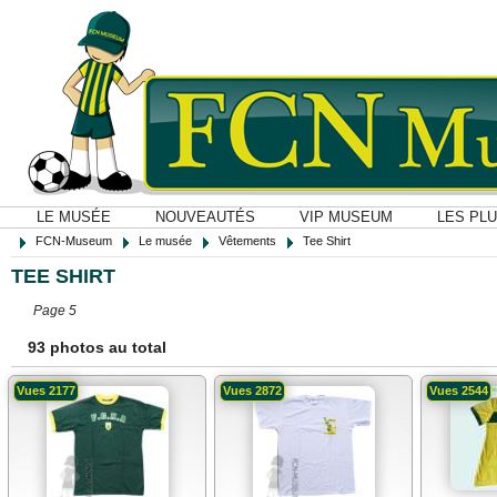
LE MUSÉE
NOUVEAUTÉS
VIP MUSEUM
LES PL
FCN-Museum
Le musée
Vêtements
Tee Shirt
TEE SHIRT
Page 5
93 photos au total
Vues 2177
Vues 2872
Vues 2544