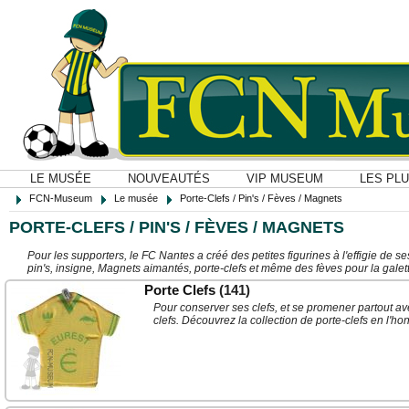
LE MUSÉE
NOUVEAUTÉS
VIP MUSEUM
LES PL
FCN-Museum
Le musée
Porte-Clefs / Pin's / Fèves / Magnets
PORTE-CLEFS / PIN'S / FÈVES / MAGNETS
Pour les supporters, le FC Nantes a créé des petites figurines à l'effigie de 
pin's, insigne, Magnets aimantés, porte-clefs et même des fèves pour la galette
Porte Clefs
(141)
Pour conserver ses clefs, et se promener partout ave
clefs. Découvrez la collection de porte-clefs en l'