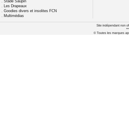
.
Stade Saupin
.
Les Drapeaux
.
Goodies divers et insolites FCN
.
Multimédias
Site indépendant non of
**
© Toutes les marques appa