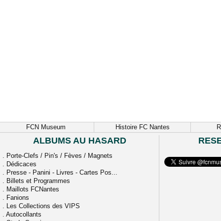
FCN Museum
Histoire FC Nantes
R
ALBUMS AU HASARD
RES
.
Porte-Clefs / Pin's / Fèves / Magnets
.
Dédicaces
.
Presse - Panini - Livres - Cartes Pos...
.
Billets et Programmes
.
Maillots FCNantes
.
Fanions
.
Les Collections des VIPS
.
Autocollants