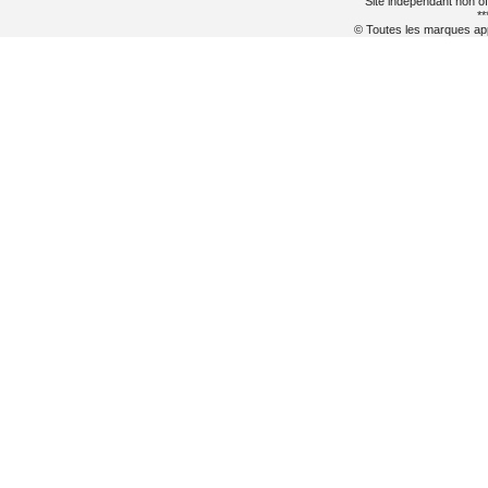
Site indépendant non of
**
© Toutes les marques appa