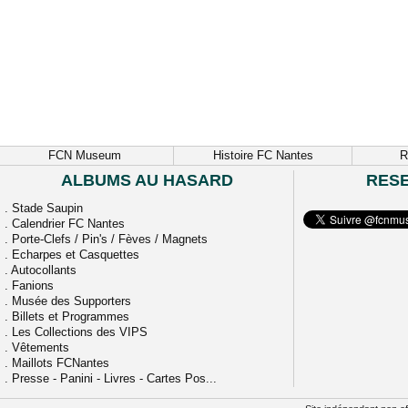
FCN Museum
Histoire FC Nantes
R
ALBUMS AU HASARD
RES
.
Stade Saupin
.
Calendrier FC Nantes
.
Porte-Clefs / Pin's / Fèves / Magnets
.
Echarpes et Casquettes
.
Autocollants
.
Fanions
.
Musée des Supporters
.
Billets et Programmes
.
Les Collections des VIPS
.
Vêtements
.
Maillots FCNantes
.
Presse - Panini - Livres - Cartes Pos...