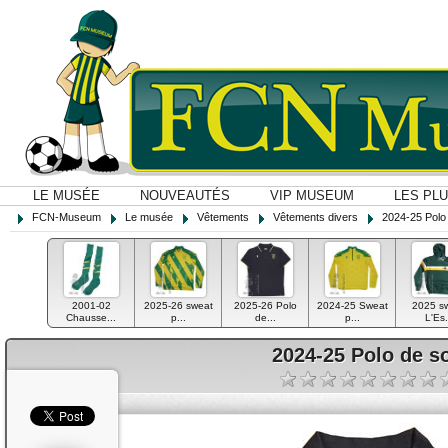
LE MUSÉE
NOUVEAUTÉS
VIP MUSEUM
LES PL
FCN-Museum
Le musée
Vêtements
Vêtements divers
2024-25 Polo 
2001-02
2025-26 sweat
2025-26 Polo
2024-25 Sweat
2025 s
Chausse...
p...
de...
p...
L'Es.
2024-25 Polo de so