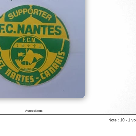
Autocollants
Note :
10
-
1
vot