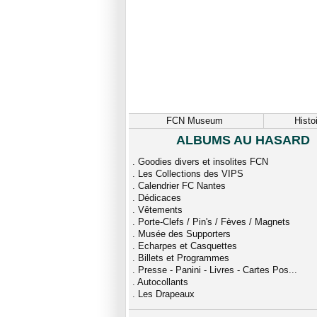
FCN Museum
Histo
ALBUMS AU HASARD
.
Goodies divers et insolites FCN
.
Les Collections des VIPS
.
Calendrier FC Nantes
.
Dédicaces
.
Vêtements
.
Porte-Clefs / Pin's / Fèves / Magnets
.
Musée des Supporters
.
Echarpes et Casquettes
.
Billets et Programmes
.
Presse - Panini - Livres - Cartes Pos...
.
Autocollants
.
Les Drapeaux