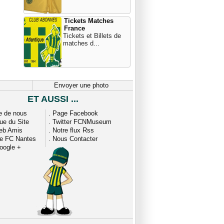
Tickets Matches
France
Tickets et Billets de
matches d...
Envoyer une photo
ET AUSSI ...
e de nous
.
Page Facebook
que du Site
.
Twitter FCNMuseum
eb Amis
.
Notre flux Rss
ue FC Nantes
.
Nous Contacter
oogle +