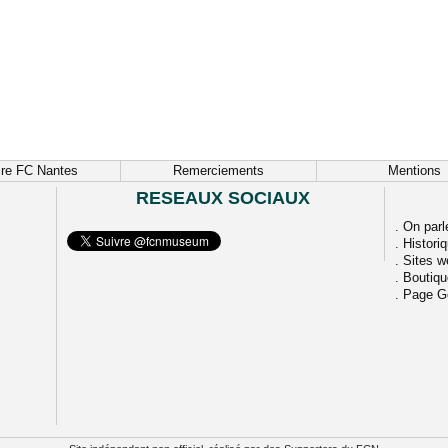
ire FC Nantes
Remerciements
Mentions
RESEAUX SOCIAUX
.
On parl
.
Histori
.
Sites w
.
Boutiq
.
Page G