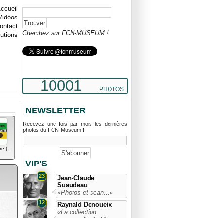
ccueil
Vidéos
ontact
Cherchez sur FCN-MUSEUM !
butions
10001
PHOTOS
NEWSLETTER
Recevez une fois par mois les dernières
photos du FCN-Museum !
e (...
VIP'S
23
Jean-Claude
Suaudeau
«Photos et scan...»
12
Raynald Denoueix
«La collection