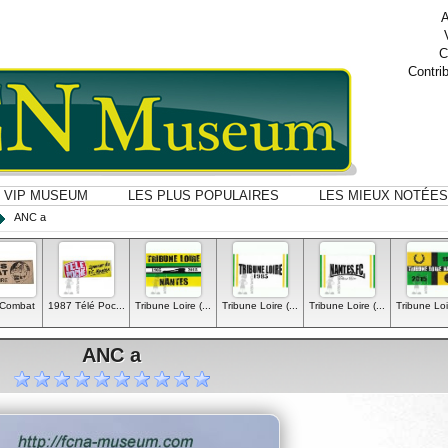
A
C
Contri
VIP MUSEUM
LES PLUS POPULAIRES
LES MIEUX NOTÉES
ANC a
 Combat
1987 Télé Poc...
Tribune Loire (...
Tribune Loire (...
Tribune Loire (...
Tribune Loir
ANC a