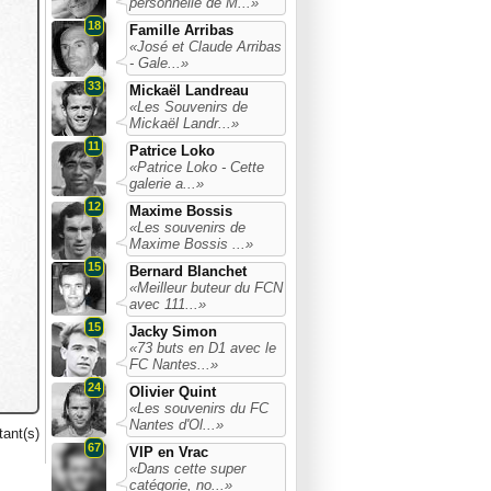
personnelle de M...»
18
Famille Arribas
«José et Claude Arribas
- Gale...»
33
Mickaël Landreau
«Les Souvenirs de
Mickaël Landr...»
11
Patrice Loko
«Patrice Loko - Cette
galerie a...»
12
Maxime Bossis
«Les souvenirs de
Maxime Bossis ...»
15
Bernard Blanchet
«Meilleur buteur du FCN
avec 111...»
15
Jacky Simon
«73 buts en D1 avec le
FC Nantes...»
24
Olivier Quint
«Les souvenirs du FC
Nantes d'Ol...»
ant(s)
67
VIP en Vrac
«Dans cette super
catégorie, no...»