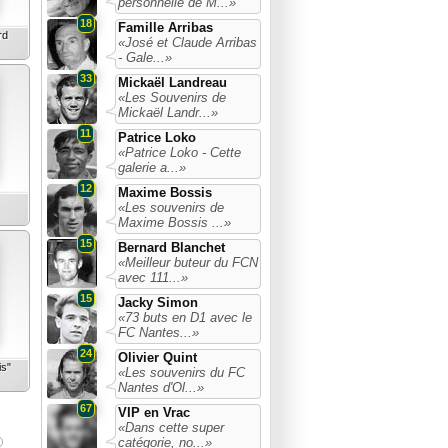
personnelle de M...»
18
Famille Arribas
rd
«José et Claude Arribas
- Gale...»
33
Mickaël Landreau
«Les Souvenirs de
Mickaël Landr...»
11
Patrice Loko
«Patrice Loko - Cette
galerie a...»
12
Maxime Bossis
«Les souvenirs de
Maxime Bossis ...»
15
Bernard Blanchet
«Meilleur buteur du FCN
avec 111...»
15
Jacky Simon
«73 buts en D1 avec le
FC Nantes...»
24
Olivier Quint
is"
«Les souvenirs du FC
Nantes d'Ol...»
67
VIP en Vrac
«Dans cette super
catégorie, no...»