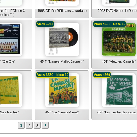
ret "Le FCN en 3
1993 CD Du Rififi dans la surface
2003 DVD 40 ans le Reco
nsions" (...
Vues 6244
Vues 4521 - Note 10
 "Ole Ole"
45 T "Nantes Maillot Jaune ! "
45T "Allez les Canaris"
Vues 6550 - Note 10
Vues 4569
Allez Nantes"
45T "La Canari Mania"
45T "La marche des canar
1
2
3