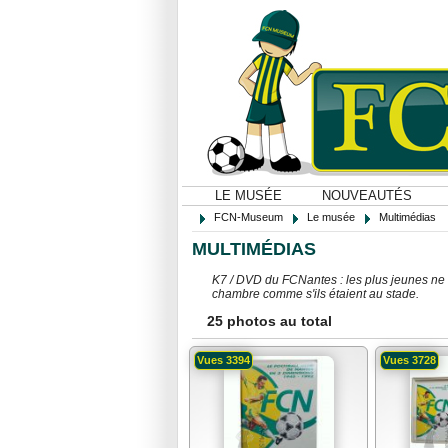
LE MUSÉE
NOUVEAUTÉS
FCN-Museum
Le musée
Multimédias
MULTIMÉDIAS
K7 / DVD du FCNantes : les plus jeunes ne c
chambre comme s'ils étaient au stade.
25 photos au total
Vues 3394
Vues 3728