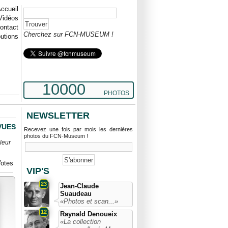
ccueil
Vidéos
ontact
Cherchez sur FCN-MUSEUM !
butions
10000
PHOTOS
NEWSLETTER
 VUES
Recevez une fois par mois les dernières
photos du FCN-Museum !
leur
otes
VIP'S
23
Jean-Claude
Suaudeau
«Photos et scan...»
12
Raynald Denoueix
«La collection