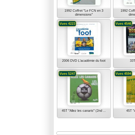
1992 Coffret "Le FCN en 3
1992 Coff
dimensions"
dime
Vues 4223
Vues 4546
2006 DVD L'académie du foot
33T
Vues 5247
Vues 4594
45T "Allez les canaris" (2nd ...
45T "