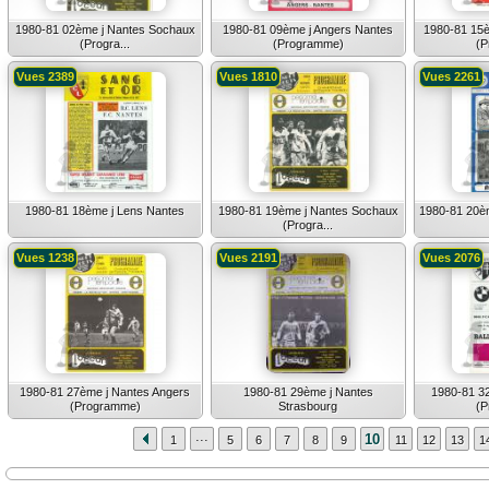
1980-81 02ème j Nantes Sochaux
1980-81 09ème j Angers Nantes
1980-81 15
(Progra...
(Programme)
(P
Vues 2389
Vues 1810
Vues 2261
1980-81 18ème j Lens Nantes
1980-81 19ème j Nantes Sochaux
1980-81 20è
(Progra...
Vues 1238
Vues 2191
Vues 2076
1980-81 27ème j Nantes Angers
1980-81 29ème j Nantes
1980-81 3
(Programme)
Strasbourg
(P
...
10
1
5
6
7
8
9
11
12
13
1