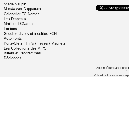
.
Stade Saupin
.
Musée des Supporters
.
Calendrier FC Nantes
.
Les Drapeaux
.
Maillots FCNantes
.
Fanions
.
Goodies divers et insolites FCN
.
Vêtements
.
Porte-Clefs / Pin's / Fèves / Magnets
.
Les Collections des VIPS
.
Billets et Programmes
.
Dédicaces
Site indépendant non of
**
© Toutes les marques appa