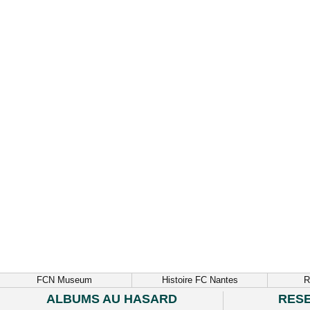
FCN Museum
Histoire FC Nantes
R
ALBUMS AU HASARD
RES