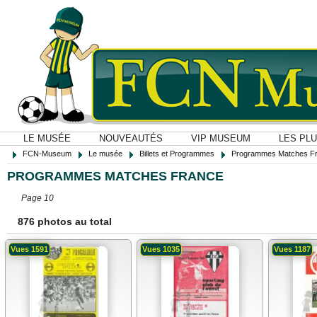
LE MUSÉE
NOUVEAUTÉS
VIP MUSEUM
LES PL
FCN-Museum
Le musée
Billets et Programmes
Programmes Matches F
PROGRAMMES MATCHES FRANCE
Page 10
876 photos au total
Vues 1591
Vues 1035
Vues 1187