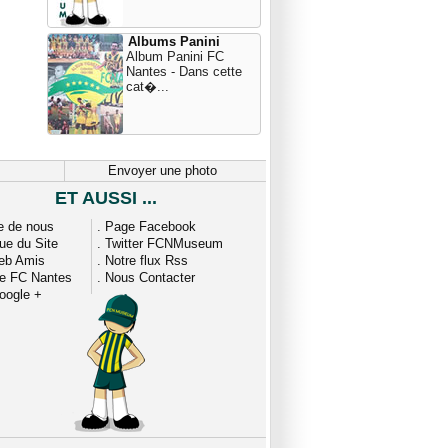
Albums Panini
Album Panini FC
Nantes - Dans cette
cat�...
Envoyer une photo
ET AUSSI ...
e de nous
.
Page Facebook
que du Site
.
Twitter FCNMuseum
eb Amis
.
Notre flux Rss
ue FC Nantes
.
Nous Contacter
oogle +