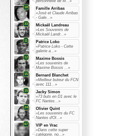
personnelle de M...»
18
Famille Arribas
«José et Claude Arribas
- Gale...»
33
Mickaël Landreau
«Les Souvenirs de
Mickaël Landr...»
11
Patrice Loko
«Patrice Loko - Cette
galerie a...»
12
Maxime Bossis
«Les souvenirs de
Maxime Bossis ...»
15
Bernard Blanchet
«Meilleur buteur du FCN
avec 111...»
15
Jacky Simon
«73 buts en D1 avec le
FC Nantes...»
24
Olivier Quint
«Les souvenirs du FC
Nantes d'Ol...»
67
VIP en Vrac
«Dans cette super
catégorie, no...»