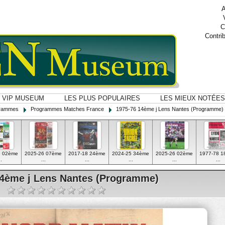
A
C
Contri
VIP MUSEUM
LES PLUS POPULAIRES
LES MIEUX NOTÉES
ogrammes
Programmes Matches France
1975-76 14ème j Lens Nantes (Programme)
6 02ème
2025-26 07ème
2017-18 24ème
2024-25 34ème
2025-26 02ème
1977-78 
..
...
...
...
...
...
14ème j Lens Nantes (Programme)