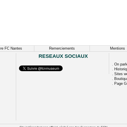
ire FC Nantes
Remerciements
Mentions
RESEAUX SOCIAUX
.
On parl
.
Histori
.
Sites w
.
Boutiq
.
Page G