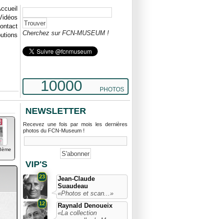
ccueil
Vidéos
ontact
Cherchez sur FCN-MUSEUM !
butions
10000
PHOTOS
NEWSLETTER
Recevez une fois par mois les dernières
photos du FCN-Museum !
18ème
VIP'S
23
Jean-Claude
Suaudeau
«Photos et scan...»
12
Raynald Denoueix
«La collection