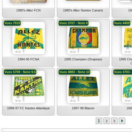
1980's Allez FCN
1980's Allez Nantes Canaris
19
Vues 7919
Vues 3707 - Note 6
Vues 4459
1994-95 FCNA
1995 Champion (Drapeau)
1995 Ch
Vues 5709 - Note 9.5
Vues 4883 - Note 10
Vues 4703 -
1996-97 FC Nantes Atlantique
1997-98 Blason
200
1
2
3