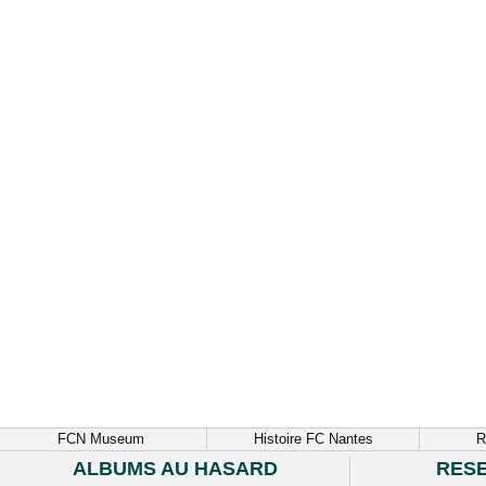
FCN Museum
Histoire FC Nantes
R
ALBUMS AU HASARD
RES