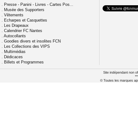
.
Presse - Panini - Livres - Cartes Pos...
.
Musée des Supporters
.
Vêtements
.
Echarpes et Casquettes
.
Les Drapeaux
.
Calendrier FC Nantes
.
Autocollants
.
Goodies divers et insolites FCN
.
Les Collections des VIPS
.
Multimédias
.
Dédicaces
.
Billets et Programmes
Site indépendant non of
**
© Toutes les marques appa