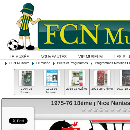
LE MUSÉE
NOUVEAUTÉS
VIP MUSEUM
LES PL
FCN-Museum
Le musée
Billets et Programmes
Programmes Matches F
2004-05
1992-93
2015-16 02ème
2025-26 07ème
2017-18 
Tournoi...
Tournoi...
...
...
...
1975-76 18ème j Nice Nante