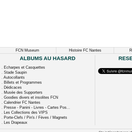
FCN Museum
Histoire FC Nantes
R
ALBUMS AU HASARD
RES
.
Echarpes et Casquettes
.
Stade Saupin
.
Autocollants
.
Billets et Programmes
.
Dédicaces
.
Musée des Supporters
.
Goodies divers et insolites FCN
.
Calendrier FC Nantes
.
Presse - Panini - Livres - Cartes Pos...
.
Les Collections des VIPS
.
Porte-Clefs / Pin's / Fèves / Magnets
.
Les Drapeaux