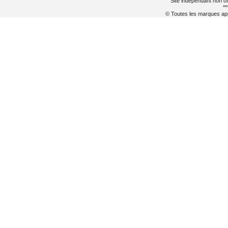
Site indépendant non of
**
© Toutes les marques appa