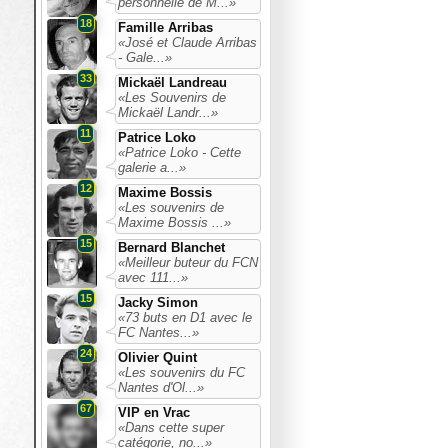
personnelle de M...»
18
Famille Arribas
«José et Claude Arribas
- Gale...»
33
Mickaël Landreau
«Les Souvenirs de
Mickaël Landr...»
11
Patrice Loko
«Patrice Loko - Cette
galerie a...»
12
Maxime Bossis
«Les souvenirs de
Maxime Bossis ...»
15
Bernard Blanchet
«Meilleur buteur du FCN
avec 111...»
15
Jacky Simon
«73 buts en D1 avec le
FC Nantes...»
24
Olivier Quint
«Les souvenirs du FC
Nantes d'Ol...»
67
VIP en Vrac
«Dans cette super
catégorie, no...»