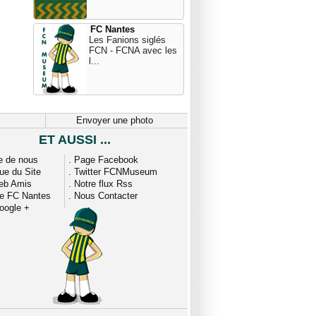
FC Nantes
Les Fanions siglés
FCN - FCNA avec les
l...
Envoyer une photo
ET AUSSI ...
e de nous
.
Page Facebook
que du Site
.
Twitter FCNMuseum
eb Amis
.
Notre flux Rss
ue FC Nantes
.
Nous Contacter
oogle +