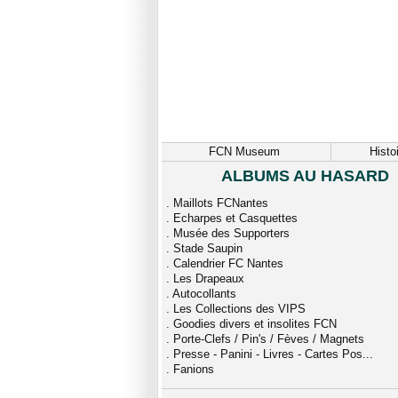
FCN Museum
Histo
ALBUMS AU HASARD
.
Maillots FCNantes
.
Echarpes et Casquettes
.
Musée des Supporters
.
Stade Saupin
.
Calendrier FC Nantes
.
Les Drapeaux
.
Autocollants
.
Les Collections des VIPS
.
Goodies divers et insolites FCN
.
Porte-Clefs / Pin's / Fèves / Magnets
.
Presse - Panini - Livres - Cartes Pos...
.
Fanions