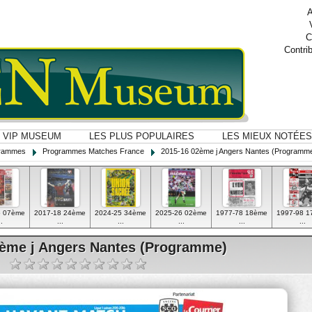
A
C
Contri
VIP MUSEUM
LES PLUS POPULAIRES
LES MIEUX NOTÉES
ogrammes
Programmes Matches France
2015-16 02ème j Angers Nantes (Programm
6 07ème
2017-18 24ème
2024-25 34ème
2025-26 02ème
1977-78 18ème
1997-98 
..
...
...
...
...
...
2ème j Angers Nantes (Programme)