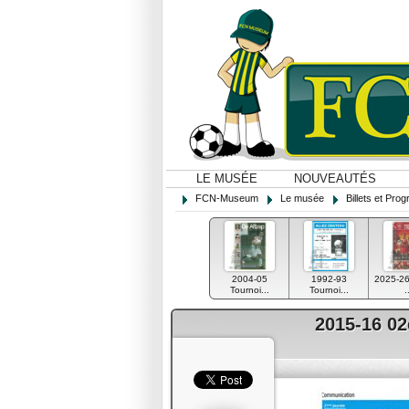
LE MUSÉE
NOUVEAUTÉS
FCN-Museum
Le musée
Billets et Pr
2004-05
1992-93
2025-2
Tournoi...
Tournoi...
.
2015-16 0