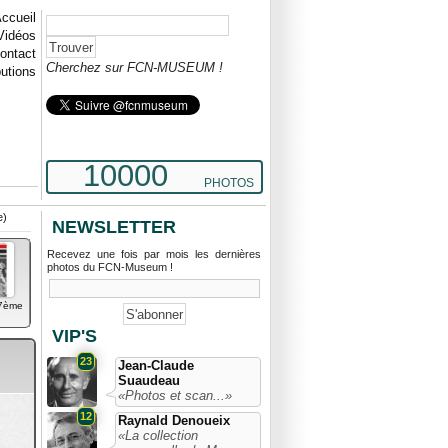
ccueil
Vidéos
ontact
Cherchez sur FCN-MUSEUM !
butions
10000
PHOTOS
e)
NEWSLETTER
Recevez une fois par mois les dernières
photos du FCN-Museum !
17ème
VIP'S
23
Jean-Claude
Suaudeau
«Photos et scan...»
12
Raynald Denoueix
«La collection