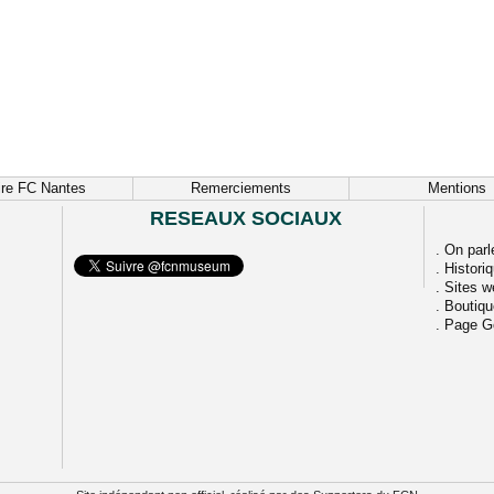
ire FC Nantes
Remerciements
Mentions
RESEAUX SOCIAUX
.
On parl
.
Histori
.
Sites w
.
Boutiq
.
Page G