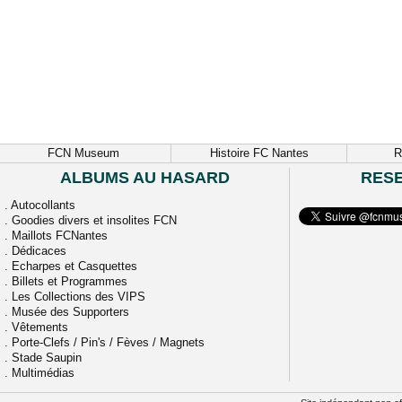
FCN Museum
Histoire FC Nantes
R
ALBUMS AU HASARD
RES
.
Autocollants
.
Goodies divers et insolites FCN
.
Maillots FCNantes
.
Dédicaces
.
Echarpes et Casquettes
.
Billets et Programmes
.
Les Collections des VIPS
.
Musée des Supporters
.
Vêtements
.
Porte-Clefs / Pin's / Fèves / Magnets
.
Stade Saupin
.
Multimédias