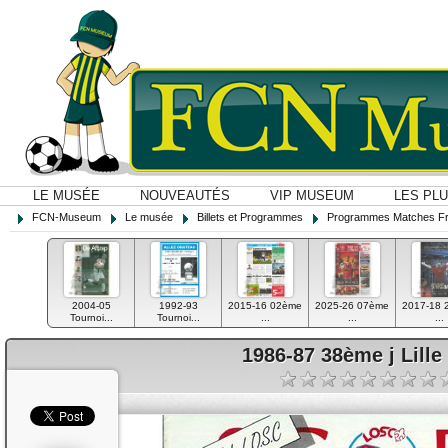
LE MUSÉE
NOUVEAUTÉS
VIP MUSEUM
LES PL
FCN-Museum
Le musée
Billets et Programmes
Programmes Matches F
2004-05
1992-93
2015-16 02ème
2025-26 07ème
2017-18 
Tournoi...
Tournoi...
...
...
...
1986-87 38ème j Lille