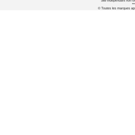
Site indépendant non of
**
© Toutes les marques appa