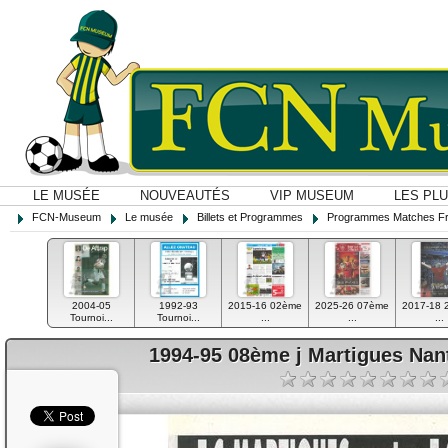
LE MUSÉE
NOUVEAUTÉS
VIP MUSEUM
LES PL
FCN-Museum
Le musée
Billets et Programmes
Programmes Matches F
2004-05
1992-93
2015-16 02ème
2025-26 07ème
2017-18 
Tournoi...
Tournoi...
...
...
...
1994-95 08ème j Martigues Na