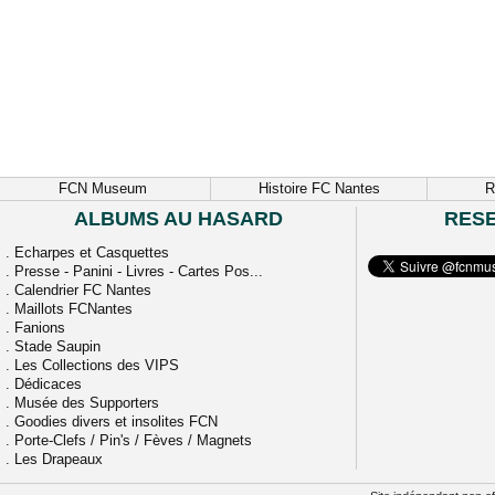
FCN Museum
Histoire FC Nantes
R
ALBUMS AU HASARD
RES
.
Echarpes et Casquettes
.
Presse - Panini - Livres - Cartes Pos...
.
Calendrier FC Nantes
.
Maillots FCNantes
.
Fanions
.
Stade Saupin
.
Les Collections des VIPS
.
Dédicaces
.
Musée des Supporters
.
Goodies divers et insolites FCN
.
Porte-Clefs / Pin's / Fèves / Magnets
.
Les Drapeaux