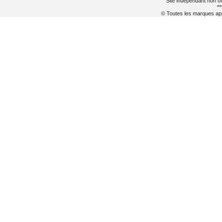
Site indépendant non of
**
© Toutes les marques appa