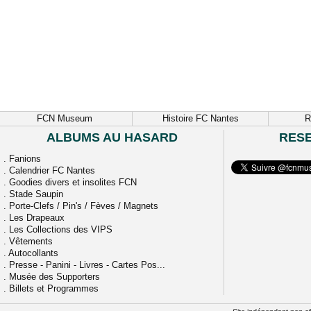
FCN Museum
Histoire FC Nantes
R
ALBUMS AU HASARD
RES
.
Fanions
.
Calendrier FC Nantes
.
Goodies divers et insolites FCN
.
Stade Saupin
.
Porte-Clefs / Pin's / Fèves / Magnets
.
Les Drapeaux
.
Les Collections des VIPS
.
Vêtements
.
Autocollants
.
Presse - Panini - Livres - Cartes Pos...
.
Musée des Supporters
.
Billets et Programmes