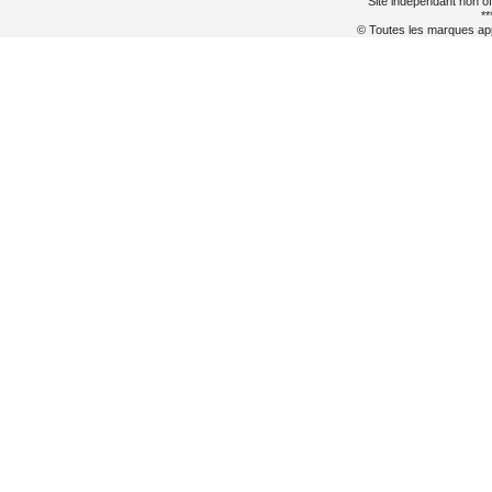
Site indépendant non of
**
© Toutes les marques appa