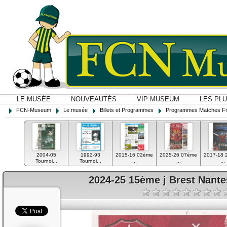
LE MUSÉE
NOUVEAUTÉS
VIP MUSEUM
LES PL
FCN-Museum
Le musée
Billets et Programmes
Programmes Matches F
2004-05
1992-93
2015-16 02ème
2025-26 07ème
2017-18 
Tournoi...
Tournoi...
...
...
...
2024-25 15ème j Brest Nant