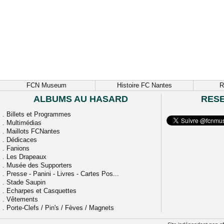
FCN Museum
Histoire FC Nantes
R
ALBUMS AU HASARD
RES
.
Billets et Programmes
.
Multimédias
.
Maillots FCNantes
.
Dédicaces
.
Fanions
.
Les Drapeaux
.
Musée des Supporters
.
Presse - Panini - Livres - Cartes Pos...
.
Stade Saupin
.
Echarpes et Casquettes
.
Vêtements
.
Porte-Clefs / Pin's / Fèves / Magnets