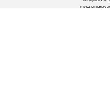
Site indépendant non of
**
© Toutes les marques appa