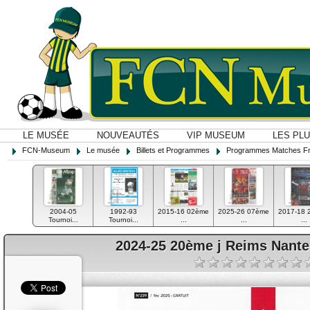
LE MUSÉE
NOUVEAUTÉS
VIP MUSEUM
LES PL
FCN-Museum
Le musée
Billets et Programmes
Programmes Matches F
2004-05
1992-93
2015-16 02ème
2025-26 07ème
2017-18 
Tournoi...
Tournoi...
...
...
...
2024-25 20ème j Reims Nant