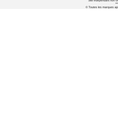
Site indépendant non of
**
© Toutes les marques appa