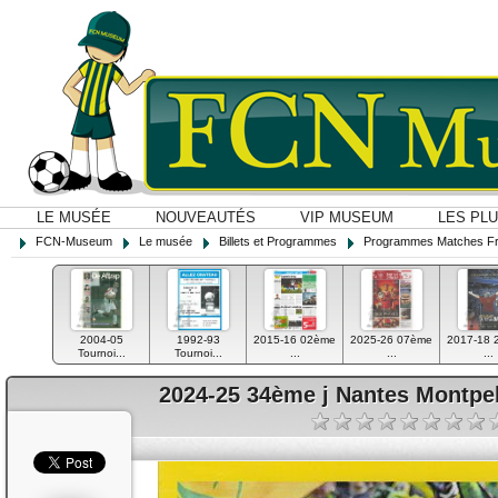
LE MUSÉE
NOUVEAUTÉS
VIP MUSEUM
LES PL
FCN-Museum
Le musée
Billets et Programmes
Programmes Matches F
2004-05
1992-93
2015-16 02ème
2025-26 07ème
2017-18 
Tournoi...
Tournoi...
...
...
...
2024-25 34ème j Nantes Montpe