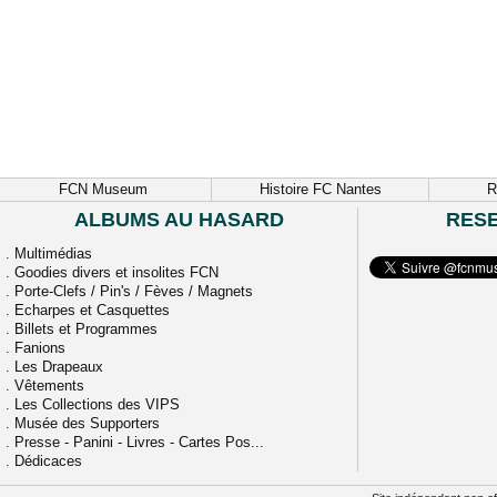
FCN Museum
Histoire FC Nantes
R
ALBUMS AU HASARD
RES
.
Multimédias
.
Goodies divers et insolites FCN
.
Porte-Clefs / Pin's / Fèves / Magnets
.
Echarpes et Casquettes
.
Billets et Programmes
.
Fanions
.
Les Drapeaux
.
Vêtements
.
Les Collections des VIPS
.
Musée des Supporters
.
Presse - Panini - Livres - Cartes Pos...
.
Dédicaces