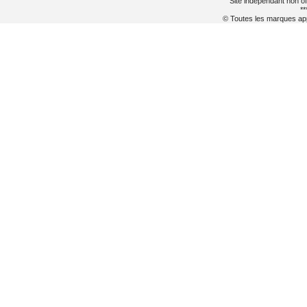
Site indépendant non of
**
© Toutes les marques appa