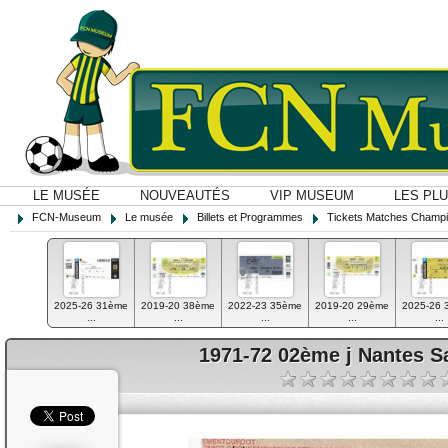
LE MUSÉE
NOUVEAUTÉS
VIP MUSEUM
LES PL
FCN-Museum
Le musée
Billets et Programmes
Tickets Matches Champi
2025-26 31ème
2019-20 38ème
2022-23 35ème
2019-20 29ème
2025-26 
...
...
...
...
...
1971-72 02ème j Nantes Sa