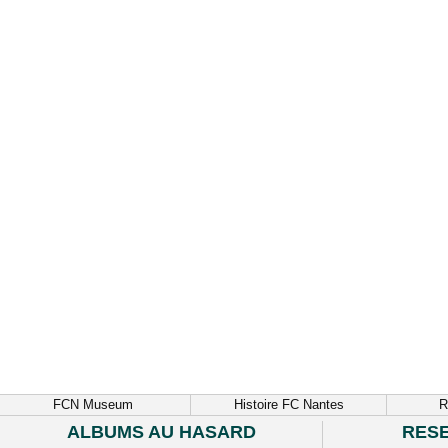
FCN Museum
Histoire FC Nantes
R
ALBUMS AU HASARD
RES