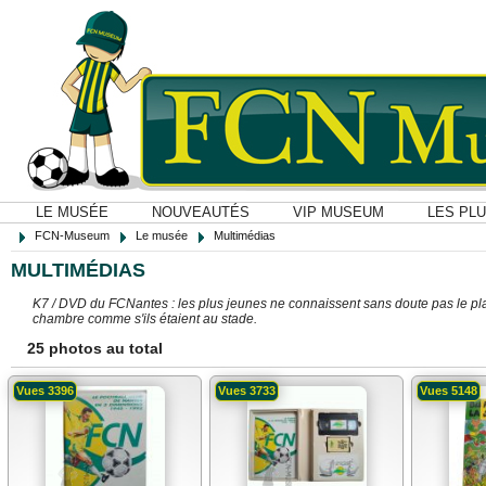
LE MUSÉE
NOUVEAUTÉS
VIP MUSEUM
LES PL
FCN-Museum
Le musée
Multimédias
MULTIMÉDIAS
K7 / DVD du FCNantes : les plus jeunes ne connaissent sans doute pas le plai
chambre comme s'ils étaient au stade.
25 photos au total
Vues 3396
Vues 3733
Vues 5148