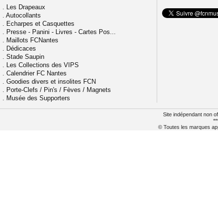
.
Les Drapeaux
.
Autocollants
.
Echarpes et Casquettes
.
Presse - Panini - Livres - Cartes Pos...
.
Maillots FCNantes
.
Dédicaces
.
Stade Saupin
.
Les Collections des VIPS
.
Calendrier FC Nantes
.
Goodies divers et insolites FCN
.
Porte-Clefs / Pin's / Fèves / Magnets
.
Musée des Supporters
Site indépendant non of
**
© Toutes les marques appa