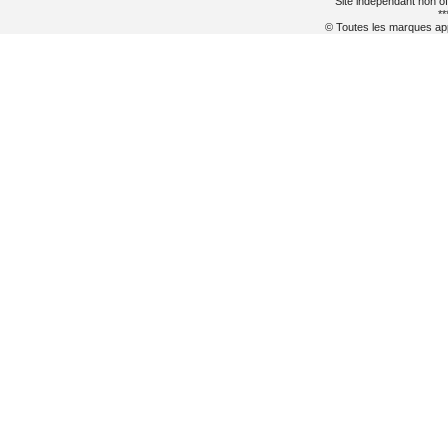
Site indépendant non of
**
© Toutes les marques appa