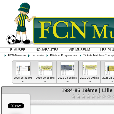
LE MUSÉE
NOUVEAUTÉS
VIP MUSEUM
LES PL
FCN-Museum
Le musée
Billets et Programmes
Tickets Matches Champi
2025-26 31ème
2019-20 38ème
2022-23 35ème
2019-20 29ème
2025-26 
...
...
...
...
...
1984-85 19ème j Lille