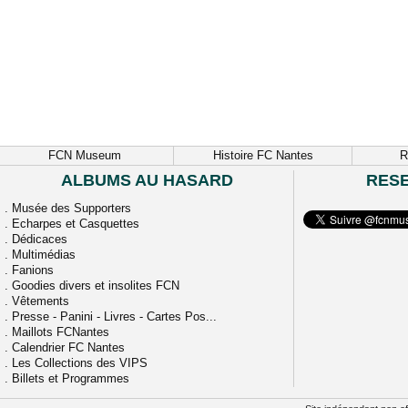
FCN Museum
Histoire FC Nantes
R
ALBUMS AU HASARD
RES
.
Musée des Supporters
.
Echarpes et Casquettes
.
Dédicaces
.
Multimédias
.
Fanions
.
Goodies divers et insolites FCN
.
Vêtements
.
Presse - Panini - Livres - Cartes Pos...
.
Maillots FCNantes
.
Calendrier FC Nantes
.
Les Collections des VIPS
.
Billets et Programmes