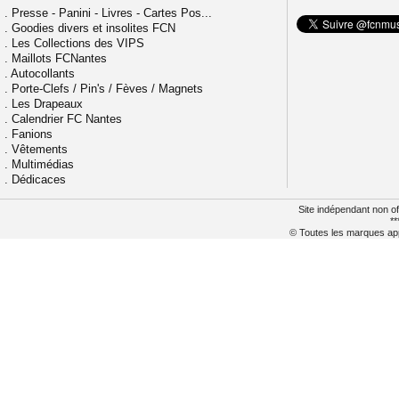
.
Presse - Panini - Livres - Cartes Pos...
.
Goodies divers et insolites FCN
.
Les Collections des VIPS
.
Maillots FCNantes
.
Autocollants
.
Porte-Clefs / Pin's / Fèves / Magnets
.
Les Drapeaux
.
Calendrier FC Nantes
.
Fanions
.
Vêtements
.
Multimédias
.
Dédicaces
Site indépendant non of
**
© Toutes les marques appa