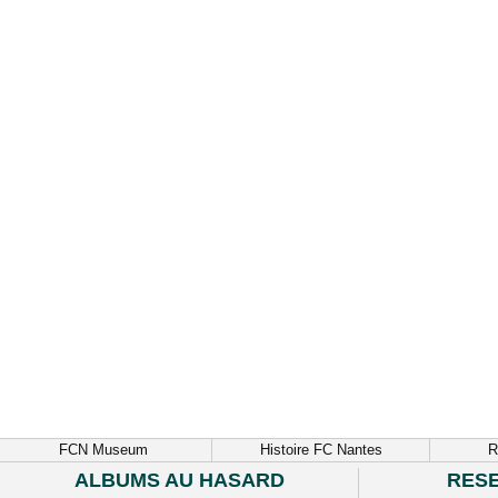
FCN Museum
Histoire FC Nantes
R
ALBUMS AU HASARD
RES