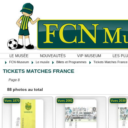
LE MUSÉE
NOUVEAUTÉS
VIP MUSEUM
LES PL
FCN-Museum
Le musée
Billets et Programmes
Tickets Matches France
TICKETS MATCHES FRANCE
Page 8
88 photos au total
Vues 1870
Vues 2081
Vues 2030