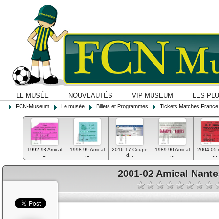
LE MUSÉE
NOUVEAUTÉS
VIP MUSEUM
LES PL
FCN-Museum
Le musée
Billets et Programmes
Tickets Matches France
1992-93 Amical
1998-99 Amical
2016-17 Coupe
1989-90 Amical
2004-05 
...
...
d...
...
...
2001-02 Amical Nante