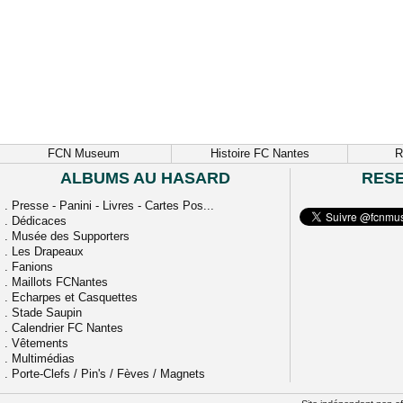
FCN Museum
Histoire FC Nantes
R
ALBUMS AU HASARD
RES
.
Presse - Panini - Livres - Cartes Pos...
.
Dédicaces
.
Musée des Supporters
.
Les Drapeaux
.
Fanions
.
Maillots FCNantes
.
Echarpes et Casquettes
.
Stade Saupin
.
Calendrier FC Nantes
.
Vêtements
.
Multimédias
.
Porte-Clefs / Pin's / Fèves / Magnets