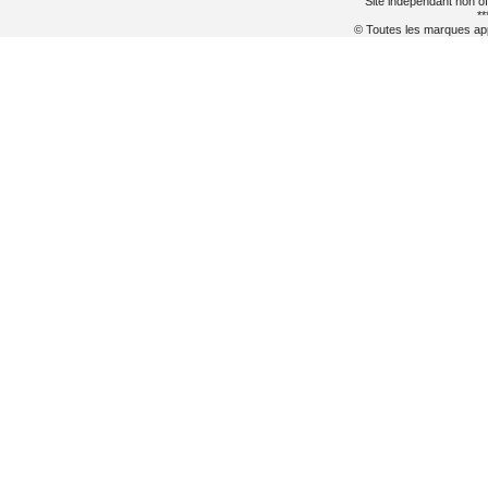
Site indépendant non of
**
© Toutes les marques appa