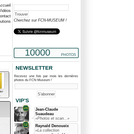
ccueil
Vidéos
ontact
Cherchez sur FCN-MUSEUM !
butions
10000
PHOTOS
NEWSLETTER
Recevez une fois par mois les dernières
photos du FCN-Museum !
ier
.
VIP'S
23
Jean-Claude
Suaudeau
«Photos et scan...»
12
Raynald Denoueix
«La collection