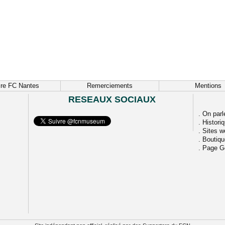
ire FC Nantes
Remerciements
Mentions
RESEAUX SOCIAUX
.
On parl
.
Histori
.
Sites w
.
Boutiq
.
Page G