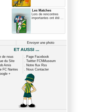
Les Matches
Lors de rencontres
importantes ont été ...
Envoyer une photo
ET AUSSI ...
e de nous
.
Page Facebook
que du Site
.
Twitter FCNMuseum
eb Amis
.
Notre flux Rss
ue FC Nantes
.
Nous Contacter
oogle +