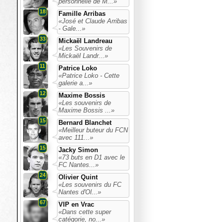
personnelle de M...»
18
Famille Arribas
«José et Claude Arribas
- Gale...»
33
Mickaël Landreau
«Les Souvenirs de
Mickaël Landr...»
11
Patrice Loko
«Patrice Loko - Cette
galerie a...»
12
Maxime Bossis
«Les souvenirs de
Maxime Bossis ...»
15
Bernard Blanchet
«Meilleur buteur du FCN
avec 111...»
15
Jacky Simon
«73 buts en D1 avec le
FC Nantes...»
24
Olivier Quint
«Les souvenirs du FC
Nantes d'Ol...»
67
VIP en Vrac
«Dans cette super
catégorie, no...»