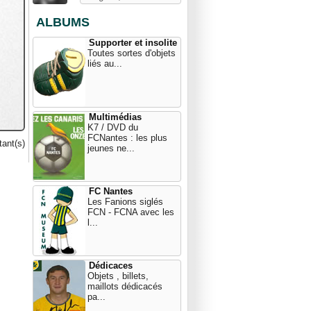
ALBUMS
Supporter et insolite
Toutes sortes d'objets
liés au...
Multimédias
K7 / DVD du
FCNantes : les plus
ant(s)
jeunes ne...
FC Nantes
Les Fanions siglés
FCN - FCNA avec les
l...
Dédicaces
Objets , billets,
maillots dédicacés
pa...