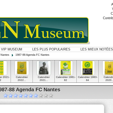
A
C
Contri
VIP MUSEUM
LES PLUS POPULAIRES
LES MIEUX NOTÉES
 Nantes
1987-88 Agenda FC Nantes
er 2021-
Calendrier
Calendrier
Calendrier 1981-
Calendrier 1983-
Calendr
2
2022...
2021...
82
84
2020..
987-88 Agenda FC Nantes