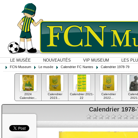
LE MUSÉE
NOUVEAUTÉS
VIP MUSEUM
LES PL
FCN-Museum
Le musée
Calendrier FC Nantes
Calendrier 1978-79
2024
Calendrier
Calendrier 2021-
Calendrier
Calend
Calendrier...
2023...
22
2022...
2021.
Calendrier 1978-