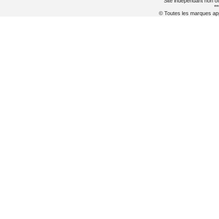
Site indépendant non of
**
© Toutes les marques appa