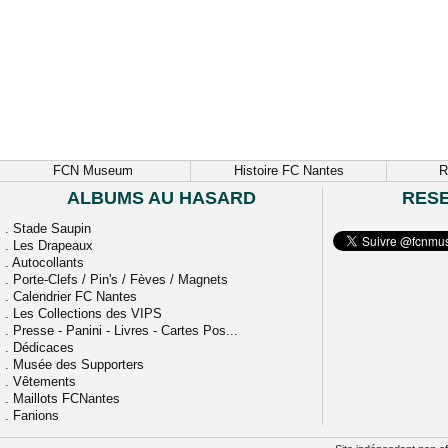
FCN Museum
Histoire FC Nantes
R
ALBUMS AU HASARD
RES
.
Stade Saupin
.
Les Drapeaux
.
Autocollants
.
Porte-Clefs / Pin's / Fèves / Magnets
.
Calendrier FC Nantes
.
Les Collections des VIPS
.
Presse - Panini - Livres - Cartes Pos...
.
Dédicaces
.
Musée des Supporters
.
Vêtements
.
Maillots FCNantes
.
Fanions