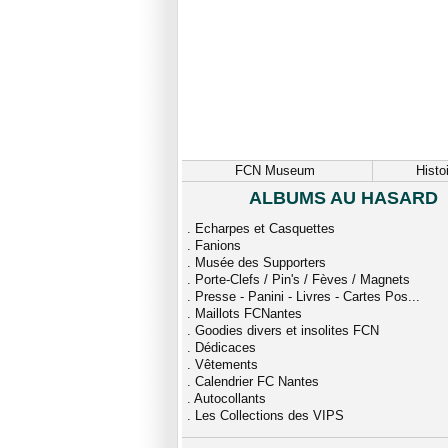
FCN Museum
Histo
ALBUMS AU HASARD
.
Echarpes et Casquettes
.
Fanions
.
Musée des Supporters
.
Porte-Clefs / Pin's / Fèves / Magnets
.
Presse - Panini - Livres - Cartes Pos...
.
Maillots FCNantes
.
Goodies divers et insolites FCN
.
Dédicaces
.
Vêtements
.
Calendrier FC Nantes
.
Autocollants
.
Les Collections des VIPS