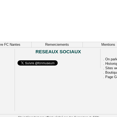
ire FC Nantes
Remerciements
Mentions
RESEAUX SOCIAUX
.
On parl
.
Histori
.
Sites w
.
Boutiq
.
Page G