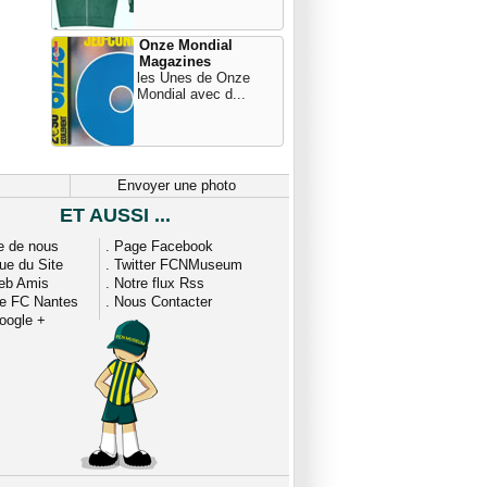
Onze Mondial
Magazines
les Unes de Onze
Mondial avec d...
Envoyer une photo
ET AUSSI ...
e de nous
.
Page Facebook
que du Site
.
Twitter FCNMuseum
eb Amis
.
Notre flux Rss
ue FC Nantes
.
Nous Contacter
oogle +