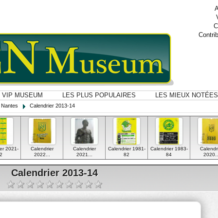
A
C
Contri
VIP MUSEUM
LES PLUS POPULAIRES
LES MIEUX NOTÉES
 Nantes
Calendrier 2013-14
er 2021-
Calendrier
Calendrier
Calendrier 1981-
Calendrier 1983-
Calendr
2
2022...
2021...
82
84
2020..
Calendrier 2013-14