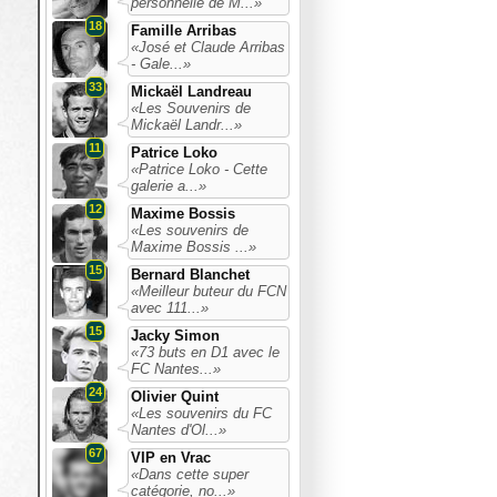
personnelle de M...»
18
Famille Arribas
«José et Claude Arribas
- Gale...»
33
Mickaël Landreau
«Les Souvenirs de
Mickaël Landr...»
11
Patrice Loko
«Patrice Loko - Cette
galerie a...»
12
Maxime Bossis
«Les souvenirs de
Maxime Bossis ...»
15
Bernard Blanchet
«Meilleur buteur du FCN
avec 111...»
15
Jacky Simon
«73 buts en D1 avec le
FC Nantes...»
24
Olivier Quint
«Les souvenirs du FC
Nantes d'Ol...»
67
VIP en Vrac
«Dans cette super
catégorie, no...»