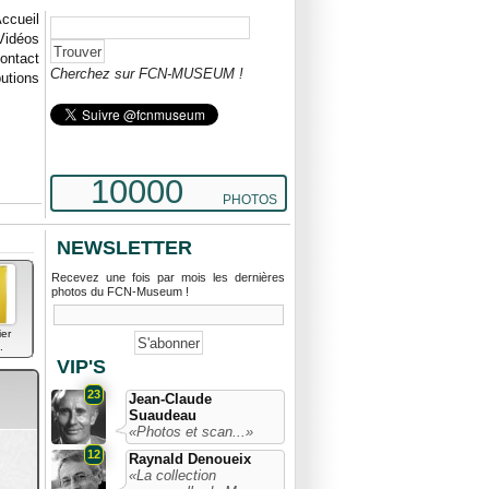
ccueil
Vidéos
ontact
Cherchez sur FCN-MUSEUM !
butions
10000
PHOTOS
NEWSLETTER
Recevez une fois par mois les dernières
photos du FCN-Museum !
ier
.
VIP'S
23
Jean-Claude
Suaudeau
«Photos et scan...»
12
Raynald Denoueix
«La collection