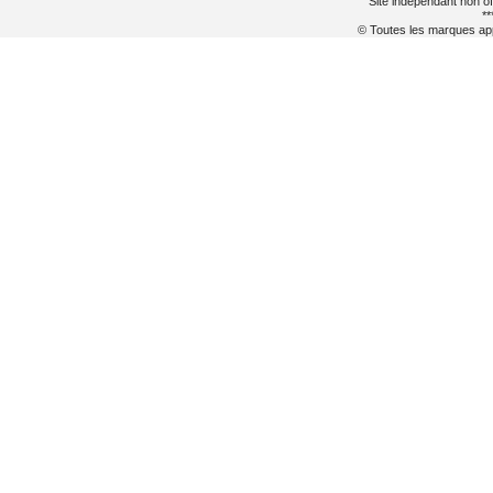
Site indépendant non of
**
© Toutes les marques appa