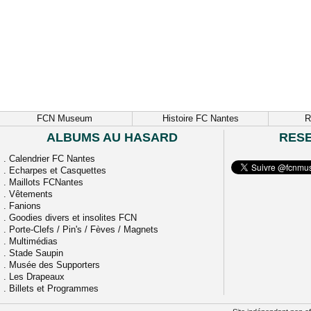
FCN Museum
Histoire FC Nantes
R
ALBUMS AU HASARD
RES
.
Calendrier FC Nantes
.
Echarpes et Casquettes
.
Maillots FCNantes
.
Vêtements
.
Fanions
.
Goodies divers et insolites FCN
.
Porte-Clefs / Pin's / Fèves / Magnets
.
Multimédias
.
Stade Saupin
.
Musée des Supporters
.
Les Drapeaux
.
Billets et Programmes