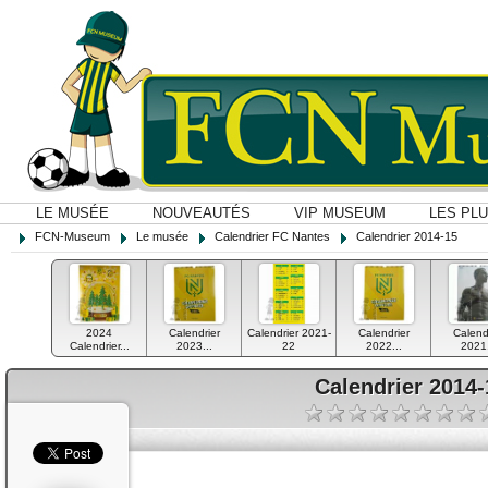
LE MUSÉE
NOUVEAUTÉS
VIP MUSEUM
LES PL
FCN-Museum
Le musée
Calendrier FC Nantes
Calendrier 2014-15
2024
Calendrier
Calendrier 2021-
Calendrier
Calend
Calendrier...
2023...
22
2022...
2021.
Calendrier 2014-