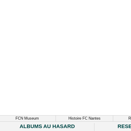
FCN Museum
Histoire FC Nantes
R
ALBUMS AU HASARD
RES