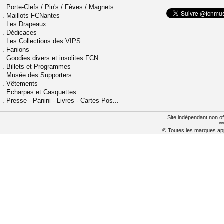
.
Porte-Clefs / Pin's / Fèves / Magnets
.
Maillots FCNantes
.
Les Drapeaux
.
Dédicaces
.
Les Collections des VIPS
.
Fanions
.
Goodies divers et insolites FCN
.
Billets et Programmes
.
Musée des Supporters
.
Vêtements
.
Echarpes et Casquettes
.
Presse - Panini - Livres - Cartes Pos...
Site indépendant non of
**
© Toutes les marques appa