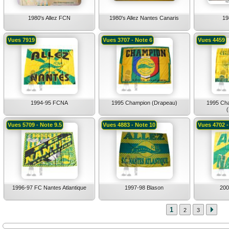
1980's Allez FCN
1980's Allez Nantes Canaris
19
Vues 7919
Vues 3707 - Note 6
Vues 4459
1994-95 FCNA
1995 Champion (Drapeau)
1995 Ch
Vues 5709 - Note 9.5
Vues 4883 - Note 10
Vues 4702 -
1996-97 FC Nantes Atlantique
1997-98 Blason
200
1
2
3