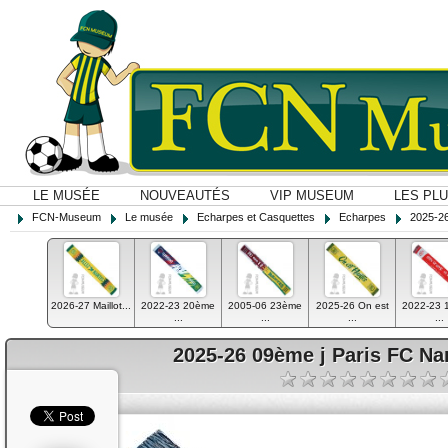
LE MUSÉE
NOUVEAUTÉS
VIP MUSEUM
LES PL
FCN-Museum
Le musée
Echarpes et Casquettes
Echarpes
2025-26
2026-27 Maillot...
2022-23 20ème
2005-06 23ème
2025-26 On est
2022-23 
...
...
...
...
2025-26 09ème j Paris FC Na