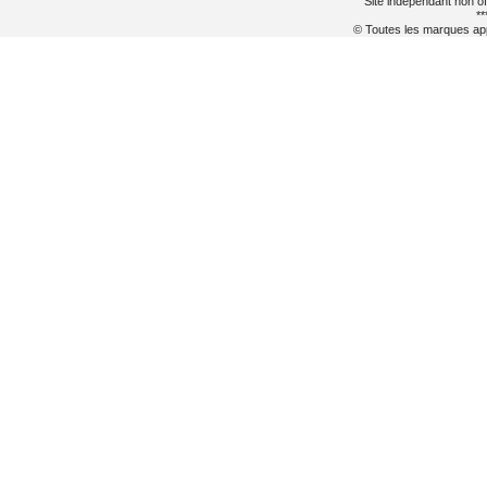
Site indépendant non of
**
© Toutes les marques appa