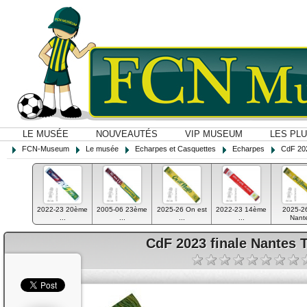
LE MUSÉE
NOUVEAUTÉS
VIP MUSEUM
LES PL
FCN-Museum
Le musée
Echarpes et Casquettes
Echarpes
CdF 202
2022-23 20ème
2005-06 23ème
2025-26 On est
2022-23 14ème
2025-2
...
...
...
...
Nant
CdF 2023 finale Nantes 