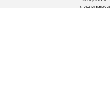
Site indépendant non of
**
© Toutes les marques appa