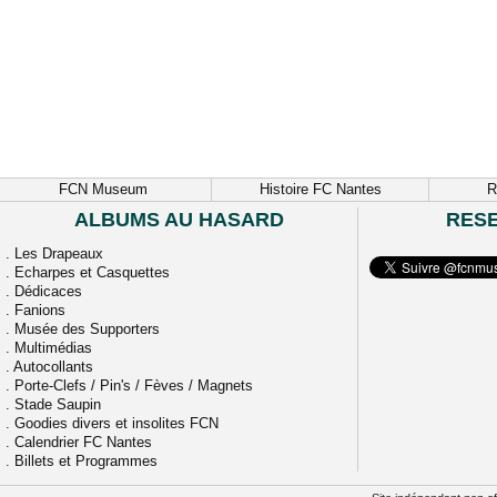
FCN Museum
Histoire FC Nantes
R
ALBUMS AU HASARD
RES
.
Les Drapeaux
.
Echarpes et Casquettes
.
Dédicaces
.
Fanions
.
Musée des Supporters
.
Multimédias
.
Autocollants
.
Porte-Clefs / Pin's / Fèves / Magnets
.
Stade Saupin
.
Goodies divers et insolites FCN
.
Calendrier FC Nantes
.
Billets et Programmes