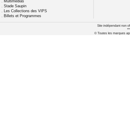
.
Multimédias
.
Stade Saupin
.
Les Collections des VIPS
.
Billets et Programmes
Site indépendant non of
**
© Toutes les marques appa