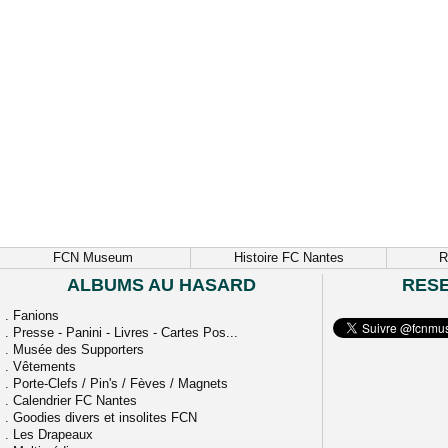
FCN Museum
Histoire FC Nantes
R
ALBUMS AU HASARD
RES
.
Fanions
.
Presse - Panini - Livres - Cartes Pos...
.
Musée des Supporters
.
Vêtements
.
Porte-Clefs / Pin's / Fèves / Magnets
.
Calendrier FC Nantes
.
Goodies divers et insolites FCN
.
Les Drapeaux