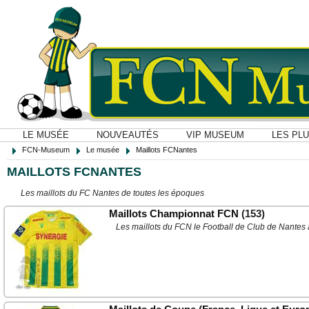
LE MUSÉE
NOUVEAUTÉS
VIP MUSEUM
LES PL
FCN-Museum
Le musée
Maillots FCNantes
MAILLOTS FCNANTES
Les maillots du FC Nantes de toutes les époques
Maillots Championnat FCN
(153)
Les maillots du FCN le Football de Club de Nantes 