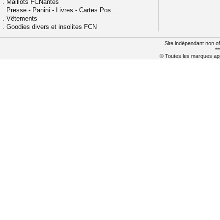
.
Maillots FCNantes
.
Presse - Panini - Livres - Cartes Pos...
.
Vêtements
.
Goodies divers et insolites FCN
Site indépendant non of
**
© Toutes les marques appa