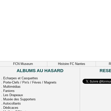
FCN Museum
Histoire FC Nantes
R
ALBUMS AU HASARD
RES
.
Echarpes et Casquettes
.
Porte-Clefs / Pin's / Fèves / Magnets
.
Multimédias
.
Fanions
.
Les Drapeaux
.
Musée des Supporters
.
Autocollants
.
Dédicaces