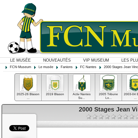
LE MUSÉE
NOUVEAUTÉS
VIP MUSEUM
LES PL
FCN-Museum
Le musée
Fanions
FC Nantes
2000 Stages Jean Vin
2025-26 Blason
2019 Blason
Activ Nantes
2005 Tribune
2003-04 
...
Su...
Lo...
...
2000 Stages Jean V