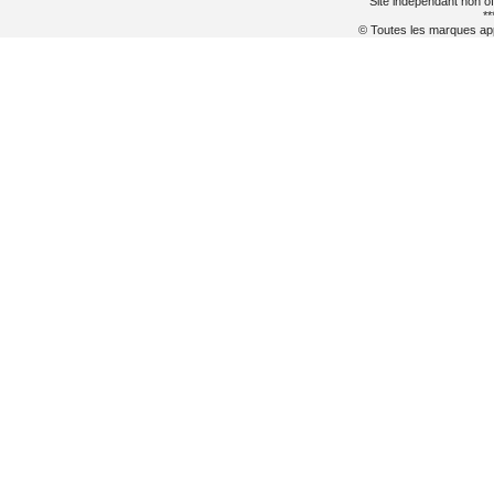
Site indépendant non of
**
© Toutes les marques appa