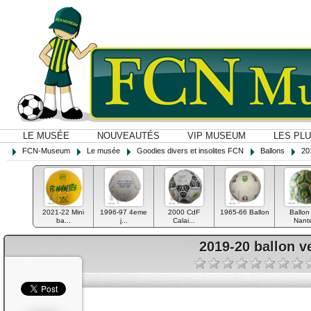
LE MUSÉE
NOUVEAUTÉS
VIP MUSEUM
LES PL
FCN-Museum
Le musée
Goodies divers et insolites FCN
Ballons
20
2021-22 Mini
1996-97 4eme
2000 CdF
1965-66 Ballon
Ballon
ba...
j...
Calai...
Nant
2019-20 ballon v