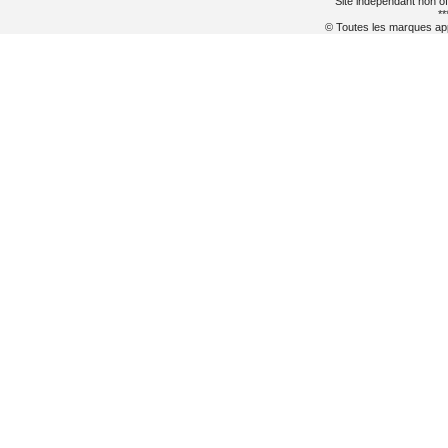
Site indépendant non of
**
© Toutes les marques appa