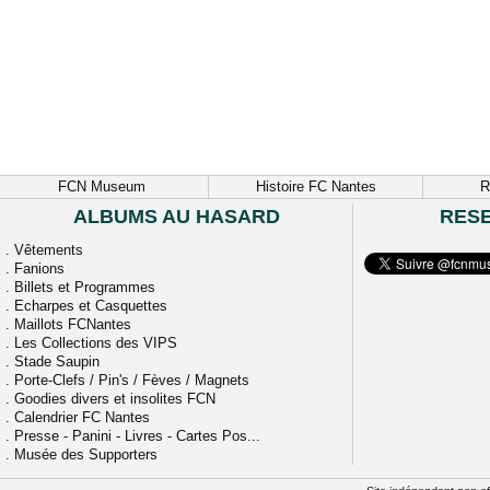
FCN Museum
Histoire FC Nantes
R
ALBUMS AU HASARD
RES
.
Vêtements
.
Fanions
.
Billets et Programmes
.
Echarpes et Casquettes
.
Maillots FCNantes
.
Les Collections des VIPS
.
Stade Saupin
.
Porte-Clefs / Pin's / Fèves / Magnets
.
Goodies divers et insolites FCN
.
Calendrier FC Nantes
.
Presse - Panini - Livres - Cartes Pos...
.
Musée des Supporters