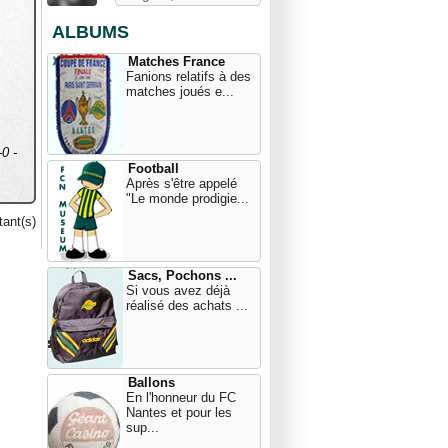
ALBUMS
Matches France
Fanions relatifs à des
matches joués e...
0 -
Football
Après s'être appelé
"Le monde prodigie...
ant(s)
Sacs, Pochons ...
Si vous avez déjà
réalisé des achats ...
Ballons
En l'honneur du FC
Nantes et pour les
sup...