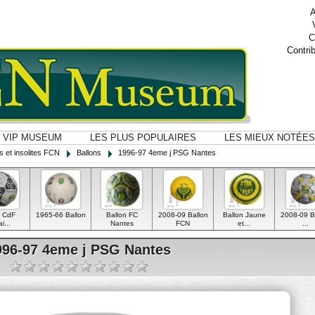
A
C
Contri
VIP MUSEUM
LES PLUS POPULAIRES
LES MIEUX NOTÉES
s et insolites FCN
Ballons
1996-97 4eme j PSG Nantes
 CdF
1965-66 Ballon
Ballon FC
2008-09 Ballon
Ballon Jaune
2008-09 B
i...
Nantes
FCN
et...
...
996-97 4eme j PSG Nantes