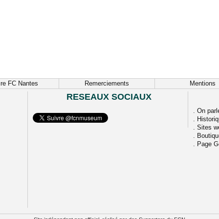
ire FC Nantes
Remerciements
Mentions
RESEAUX SOCIAUX
.
On parl
.
Histori
.
Sites w
.
Boutiq
.
Page G