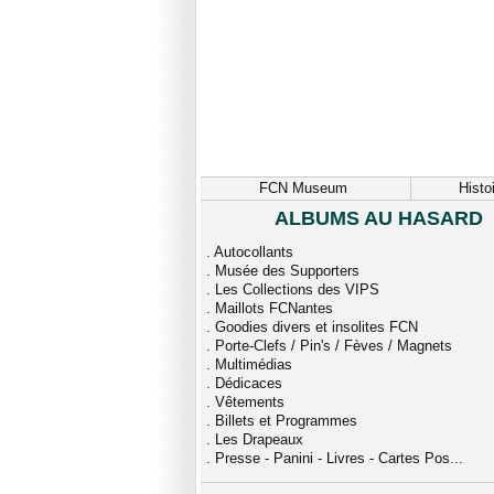
FCN Museum
Histo
ALBUMS AU HASARD
.
Autocollants
.
Musée des Supporters
.
Les Collections des VIPS
.
Maillots FCNantes
.
Goodies divers et insolites FCN
.
Porte-Clefs / Pin's / Fèves / Magnets
.
Multimédias
.
Dédicaces
.
Vêtements
.
Billets et Programmes
.
Les Drapeaux
.
Presse - Panini - Livres - Cartes Pos...