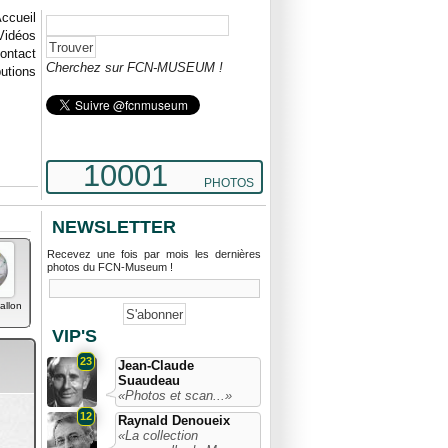
ccueil
Vidéos
ontact
Cherchez sur FCN-MUSEUM !
butions
10001
PHOTOS
NEWSLETTER
Recevez une fois par mois les dernières
photos du FCN-Museum !
allon
VIP'S
23
Jean-Claude
Suaudeau
«Photos et scan...»
12
Raynald Denoueix
«La collection