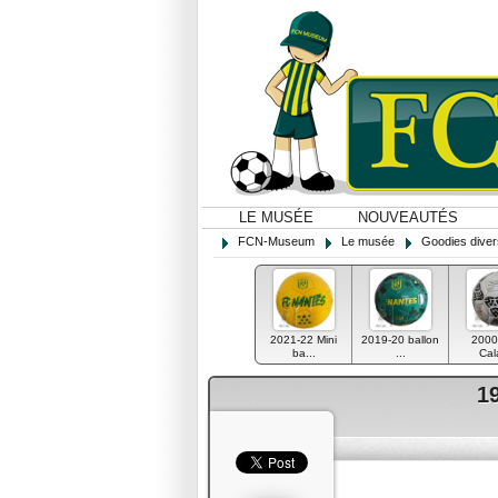
LE MUSÉE
NOUVEAUTÉS
FCN-Museum
Le musée
Goodies diver
2021-22 Mini
2019-20 ballon
2000
ba...
...
Cala
1