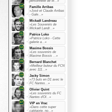
personnelle de M...»
18
Famille Arribas
«José et Claude Arribas
- Gale...»
33
Mickaël Landreau
«Les Souvenirs de
Mickaël Landr...»
11
Patrice Loko
«Patrice Loko - Cette
galerie a...»
12
Maxime Bossis
«Les souvenirs de
Maxime Bossis ...»
15
Bernard Blanchet
«Meilleur buteur du FCN
avec 111...»
15
Jacky Simon
«73 buts en D1 avec le
FC Nantes...»
24
Olivier Quint
«Les souvenirs du FC
Nantes d'Ol...»
67
VIP en Vrac
«Dans cette super
catégorie, no...»