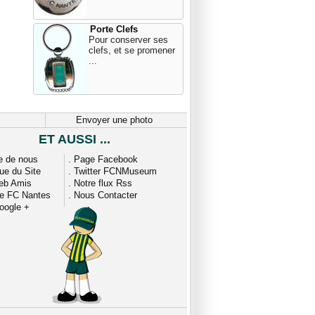
Porte Clefs
Pour conserver ses
clefs, et se promener
...
Envoyer une photo
ET AUSSI ...
e de nous
.
Page Facebook
que du Site
.
Twitter FCNMuseum
eb Amis
.
Notre flux Rss
ue FC Nantes
.
Nous Contacter
oogle +