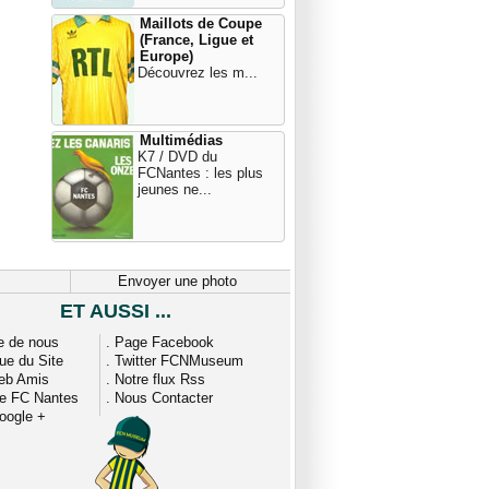
Maillots de Coupe
(France, Ligue et
Europe)
Découvrez les m...
Multimédias
K7 / DVD du
FCNantes : les plus
jeunes ne...
Envoyer une photo
ET AUSSI ...
e de nous
.
Page Facebook
que du Site
.
Twitter FCNMuseum
eb Amis
.
Notre flux Rss
ue FC Nantes
.
Nous Contacter
oogle +