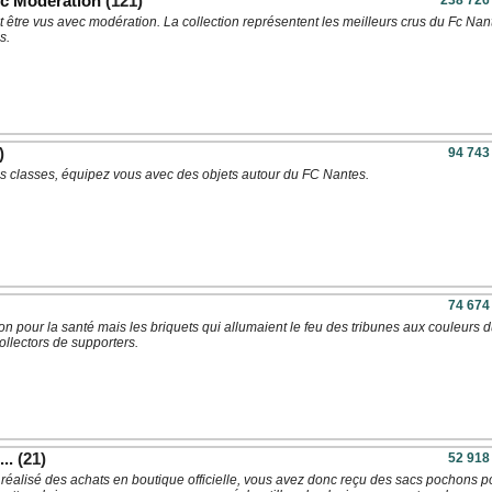
ec Modération
(121)
238 726
 être vus avec modération. La collection représentent les meilleurs crus du Fc Nan
s.
)
94 743
es classes, équipez vous avec des objets autour du FC Nantes.
74 674
n pour la santé mais les briquets qui allumaient le feu des tribunes aux couleurs 
ollectors de supporters.
..
(21)
52 918
 réalisé des achats en boutique officielle, vous avez donc reçu des sacs pochons p