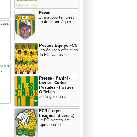
Fèves
Etre supporter, c'est
soutenir son équip...
 vues
Posters Equipe FCN
Les équipes officielles
du FC Nantes en...
 vues
es
Presse - Panini -
Livres - Cartes
Postales - Posters
Officiels...
Cette galerie est...
FCN (Logos,
Insignes, divers...)
Le FC Nantes est
représenté d...