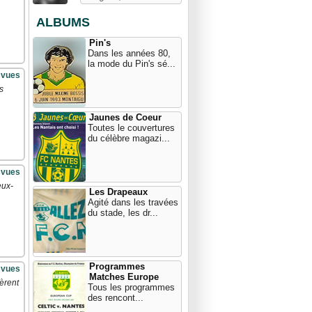
ALBUMS
Pin's
Dans les années 80,
la mode du Pin's sé...
 vues
s
Jaunes de Coeur
Toutes le couvertures
du célèbre magazi...
 vues
eux-
Les Drapeaux
Agité dans les travées
du stade, les dr...
Programmes
 vues
Matches Europe
èrent
Tous les programmes
des rencont...