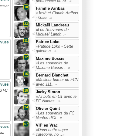
 vues
personnelle de M...»
tes et
18
Famille Arribas
«José et Claude Arribas
- Gale...»
33
Mickaël Landreau
«Les Souvenirs de
Mickaël Landr...»
11
Patrice Loko
 vues
«Patrice Loko - Cette
galerie a...»
12
Maxime Bossis
«Les souvenirs de
Maxime Bossis ...»
15
Bernard Blanchet
«Meilleur buteur du FCN
avec 111...»
 vues
du FC
15
Jacky Simon
«73 buts en D1 avec le
FC Nantes...»
24
Olivier Quint
«Les souvenirs du FC
Nantes d'Ol...»
67
VIP en Vrac
 vues
«Dans cette super
our
catégorie, no...»