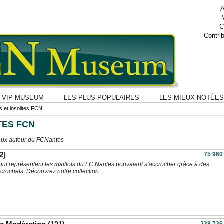
A
C
Contri
VIP MUSEUM
LES PLUS POPULAIRES
LES MIEUX NOTÉES
s et insolites FCN
TES FCN
inaux autour du FCNantes
2)
75 960
 qui représentent les maillots du FC Nantes pouvaient s’accrocher grâce à des
crochets. Découvrez notre collection .