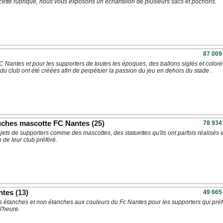
cette rubrique, nous vous exposons un échantillon de plusieurs sacs et pochons.
87 009
C Nantes et pour les supporters de toutes les époques, des ballons siglés et coloré
du club ont été créées afin de perpétuer la passion du jeu en dehors du stade .
luches mascotte FC Nantes
(25)
78 934
ets de supporters comme des mascottes, des statuettes qu'ils ont parfois réalisés 
de leur club préféré.
ntes
(13)
49 665
s étanches et non étanches aux couleurs du Fc Nantes pour les supporters qui préf
l'heure.