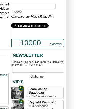
ccueil
Vidéos
ontact
Cherchez sur FCN-MUSEUM !
butions
10000
PHOTOS
NEWSLETTER
Recevez une fois par mois les dernières
photos du FCN-Museum !
 vues
VIP'S
23
Jean-Claude
Suaudeau
«Photos et scan...»
12
Raynald Denoueix
«La collection