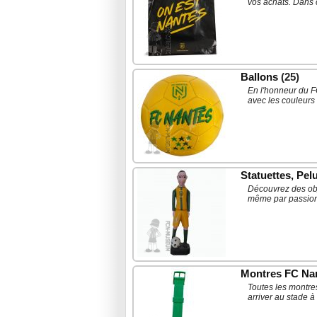
vos achats. Dans 
Ballons
(25)
En l'honneur du F
avec les couleurs 
Statuettes, Pe
Découvrez des obj
même par passion 
Montres FC Na
Toutes les montre
arriver au stade à 