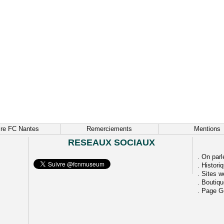
ire FC Nantes
Remerciements
Mentions
RESEAUX SOCIAUX
.
On parl
.
Histori
.
Sites w
.
Boutiq
.
Page G