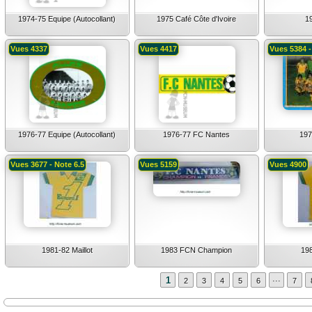
1974-75 Equipe (Autocollant)
1975 Café Côte d'Ivoire
1
Vues 4337
Vues 4417
Vues 5384 -
1976-77 Equipe (Autocollant)
1976-77 FC Nantes
197
Vues 3677 - Note 6.5
Vues 5159
Vues 4900
1981-82 Maillot
1983 FCN Champion
198
...
1
2
3
4
5
6
7