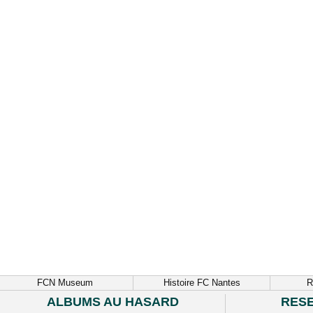
FCN Museum
Histoire FC Nantes
R
ALBUMS AU HASARD
RES