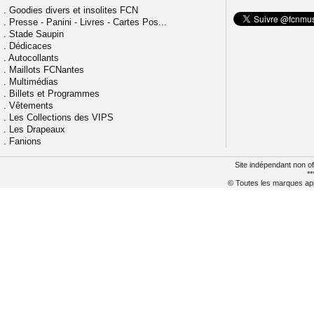
.
Goodies divers et insolites FCN
.
Presse - Panini - Livres - Cartes Pos...
.
Stade Saupin
.
Dédicaces
.
Autocollants
.
Maillots FCNantes
.
Multimédias
.
Billets et Programmes
.
Vêtements
.
Les Collections des VIPS
.
Les Drapeaux
.
Fanions
Site indépendant non of
**
© Toutes les marques appa