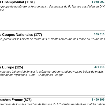
es Championnat
(1181)
1 958 092
regroupe de nombreux tickets de match des matchs du Fc Nantes aussi bien en Divi
e 2 !
s Coupes Nationales
(177)
349 010
ue, parcourez les billets de match du FC Nantes en coupe de France ou Coupe de 
s Europe
(125)
301 115
ngtemps été un club fort sur la scène européenne, découvrez les billets de match : 
événements mythiques - Uefa - Champion's League ...
tches France
(876)
1 459 199
grammes de tous les matches de l'équipe du FC Nantes pendant les matchs nation