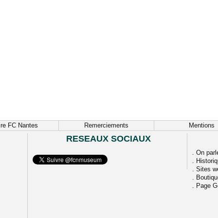
ire FC Nantes
Remerciements
Mentions
RESEAUX SOCIAUX
.
On parl
.
Histori
.
Sites w
.
Boutiq
.
Page G