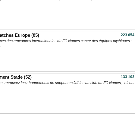
atches Europe
(85)
223 654
es des rencontres internationales du FC Nantes contre des équipes mythiques :
.
ment Stade
(52)
133 103
ue, retrouvez les abonnements de supporters fidèles au club du FC Nantes, saison