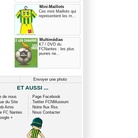
Mini-Maillots
Ces mini Maillots qui
représentent les m...
Multimédias
K7 / DVD du
FCNantes : les plus
jeunes ne...
Envoyer une photo
ET AUSSI ...
e de nous
.
Page Facebook
que du Site
.
Twitter FCNMuseum
eb Amis
.
Notre flux Rss
ue FC Nantes
.
Nous Contacter
oogle +