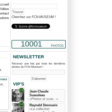
ccueil
Vidéos
ontact
Cherchez sur FCN-MUSEUM !
butions
10001
PHOTOS
NEWSLETTER
Recevez une fois par mois les dernières
photos du FCN-Museum !
s
 vues
VIP'S
ux,
23
Jean-Claude
Suaudeau
«Photos et scan...»
12
Raynald Denoueix
«La collection