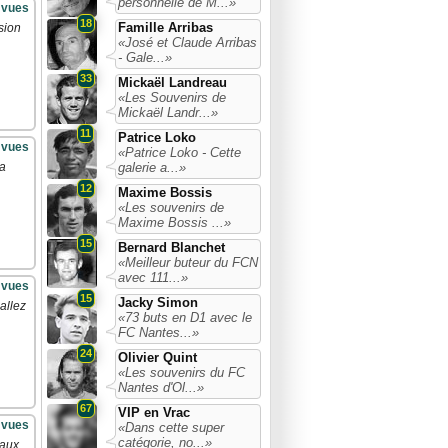
personnelle de M...»
 vues
18
Famille Arribas
sion
«José et Claude Arribas
- Gale...»
33
Mickaël Landreau
«Les Souvenirs de
Mickaël Landr...»
11
Patrice Loko
 vues
«Patrice Loko - Cette
galerie a...»
la
12
Maxime Bossis
«Les souvenirs de
Maxime Bossis ...»
15
Bernard Blanchet
«Meilleur buteur du FCN
avec 111...»
 vues
15
Jacky Simon
allez
«73 buts en D1 avec le
FC Nantes...»
24
Olivier Quint
«Les souvenirs du FC
Nantes d'Ol...»
67
VIP en Vrac
 vues
«Dans cette super
catégorie, no...»
aux.