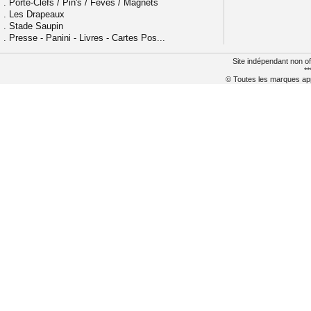
.
Porte-Clefs / Pin's / Fèves / Magnets
.
Les Drapeaux
.
Stade Saupin
.
Presse - Panini - Livres - Cartes Pos...
Site indépendant non of
**
© Toutes les marques appa