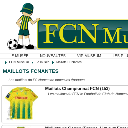
LE MUSÉE
NOUVEAUTÉS
VIP MUSEUM
LES PL
FCN-Museum
Le musée
Maillots FCNantes
MAILLOTS FCNANTES
Les maillots du FC Nantes de toutes les époques
Maillots Championnat FCN
(153)
Les maillots du FCN le Football de Club de Nantes 