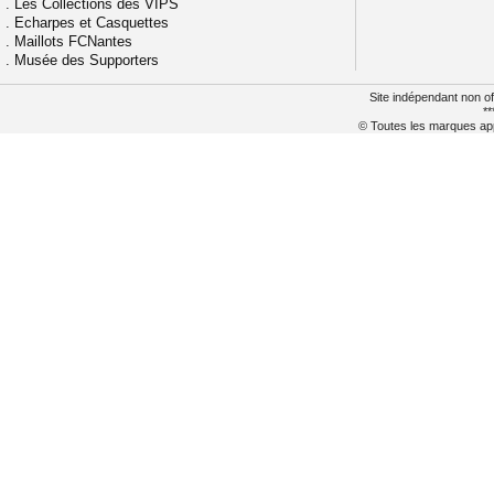
.
Les Collections des VIPS
.
Echarpes et Casquettes
.
Maillots FCNantes
.
Musée des Supporters
Site indépendant non of
**
© Toutes les marques appa