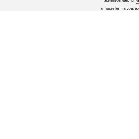
Site indépendant non of
**
© Toutes les marques appa