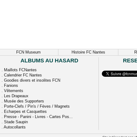
FCN Museum
Histoire FC Nantes
R
ALBUMS AU HASARD
RES
.
Maillots FCNantes
.
Calendrier FC Nantes
.
Goodies divers et insolites FCN
.
Fanions
.
Vêtements
.
Les Drapeaux
.
Musée des Supporters
.
Porte-Clefs / Pin's / Fèves / Magnets
.
Echarpes et Casquettes
.
Presse - Panini - Livres - Cartes Pos...
.
Stade Saupin
.
Autocollants