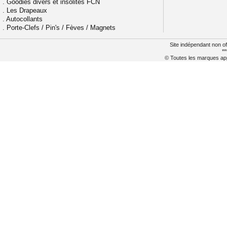
.
Goodies divers et insolites FCN
.
Les Drapeaux
.
Autocollants
.
Porte-Clefs / Pin's / Fèves / Magnets
Site indépendant non of
**
© Toutes les marques appa