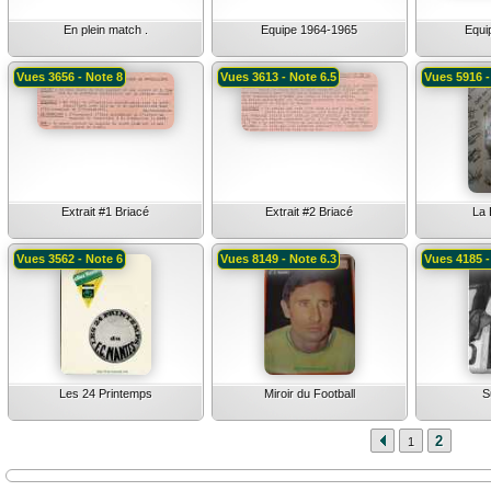
En plein match .
Equipe 1964-1965
Equi
Vues 3656 - Note 8
Vues 3613 - Note 6.5
Vues 5916 -
Extrait #1 Briacé
Extrait #2 Briacé
La 
Vues 3562 - Note 6
Vues 8149 - Note 6.3
Vues 4185 -
Les 24 Printemps
Miroir du Football
S
2
1