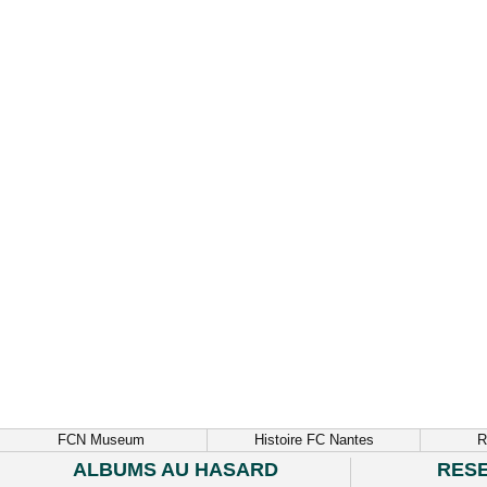
FCN Museum
Histoire FC Nantes
R
ALBUMS AU HASARD
RES