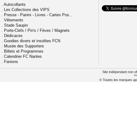
.
Autocollants
.
Les Collections des VIPS
.
Presse - Panini - Livres - Cartes Pos...
.
Vêtements
.
Stade Saupin
.
Porte-Clefs / Pin's / Fèves / Magnets
.
Dédicaces
.
Goodies divers et insolites FCN
.
Musée des Supporters
.
Billets et Programmes
.
Calendrier FC Nantes
.
Fanions
Site indépendant non of
**
© Toutes les marques appa