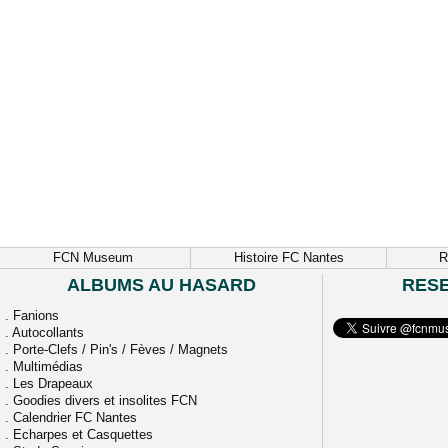
FCN Museum
Histoire FC Nantes
R
ALBUMS AU HASARD
RES
.
Fanions
.
Autocollants
.
Porte-Clefs / Pin's / Fèves / Magnets
.
Multimédias
.
Les Drapeaux
.
Goodies divers et insolites FCN
.
Calendrier FC Nantes
.
Echarpes et Casquettes