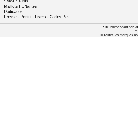
.
Stade Saupin
.
Maillots FCNantes
.
Dédicaces
.
Presse - Panini - Livres - Cartes Pos...
Site indépendant non of
**
© Toutes les marques appa