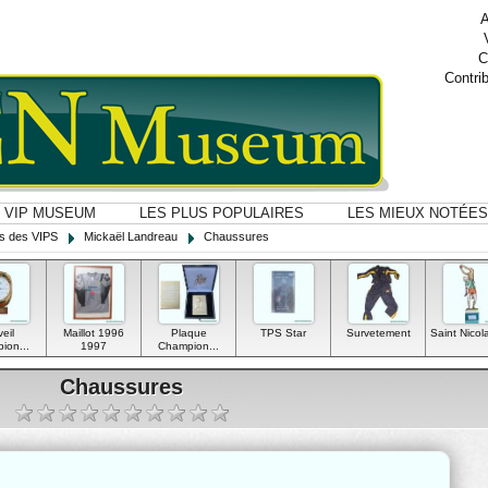
A
C
Contri
VIP MUSEUM
LES PLUS POPULAIRES
LES MIEUX NOTÉES
ns des VIPS
Mickaël Landreau
Chaussures
eil
Maillot 1996
Plaque
TPS Star
Survetement
Saint Nicola
ion...
1997
Champion...
Chaussures