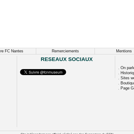
ire FC Nantes
Remerciements
Mentions
RESEAUX SOCIAUX
.
On parl
.
Histori
.
Sites w
.
Boutiq
.
Page G