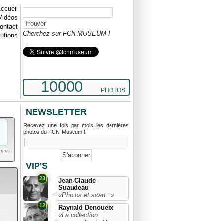
ccueil
Vidéos
ontact
Cherchez sur FCN-MUSEUM !
butions
10000
PHOTOS
NEWSLETTER
Recevez une fois par mois les dernières
photos du FCN-Museum !
s d...
VIP'S
23
Jean-Claude
Suaudeau
«Photos et scan...»
12
Raynald Denoueix
«La collection