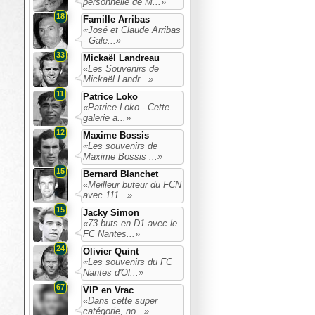
personnelle de M...»
18
Famille Arribas
«José et Claude Arribas
- Gale...»
33
Mickaël Landreau
«Les Souvenirs de
Mickaël Landr...»
11
Patrice Loko
«Patrice Loko - Cette
galerie a...»
12
Maxime Bossis
«Les souvenirs de
Maxime Bossis ...»
15
Bernard Blanchet
«Meilleur buteur du FCN
avec 111...»
15
Jacky Simon
«73 buts en D1 avec le
FC Nantes...»
24
Olivier Quint
«Les souvenirs du FC
Nantes d'Ol...»
67
VIP en Vrac
«Dans cette super
catégorie, no...»