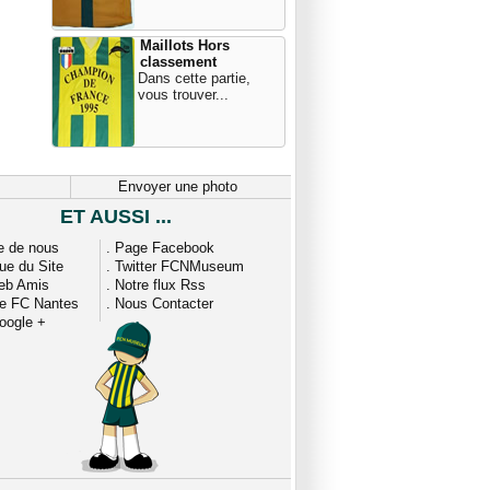
Maillots Hors
classement
Dans cette partie,
vous trouver...
Envoyer une photo
ET AUSSI ...
e de nous
.
Page Facebook
que du Site
.
Twitter FCNMuseum
eb Amis
.
Notre flux Rss
ue FC Nantes
.
Nous Contacter
oogle +