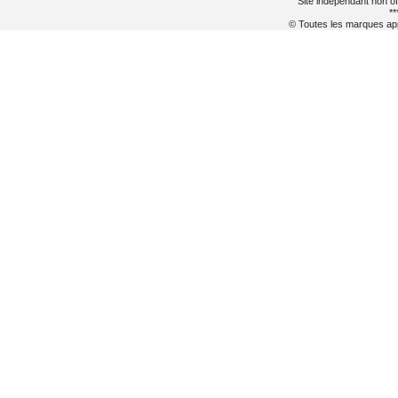
Site indépendant non of
**
© Toutes les marques appa