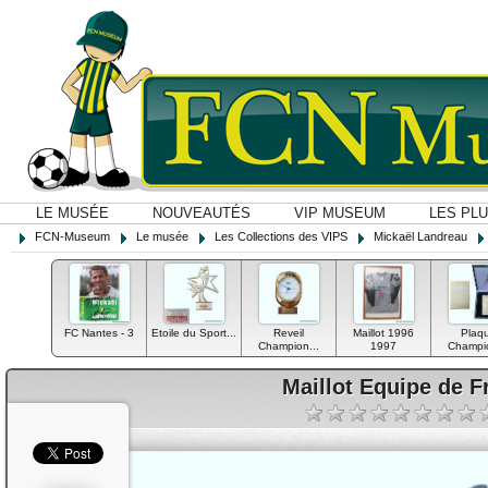
LE MUSÉE
NOUVEAUTÉS
VIP MUSEUM
LES PL
FCN-Museum
Le musée
Les Collections des VIPS
Mickaël Landreau
FC Nantes - 3
Etoile du Sport...
Reveil
Maillot 1996
Plaq
Champion...
1997
Champio
Maillot Equipe de F