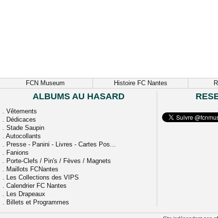
FCN Museum
Histoire FC Nantes
R
ALBUMS AU HASARD
RES
.
Vêtements
.
Dédicaces
.
Stade Saupin
.
Autocollants
.
Presse - Panini - Livres - Cartes Pos...
.
Fanions
.
Porte-Clefs / Pin's / Fèves / Magnets
.
Maillots FCNantes
.
Les Collections des VIPS
.
Calendrier FC Nantes
.
Les Drapeaux
.
Billets et Programmes