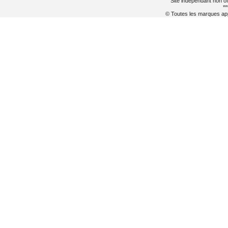
Site indépendant non of
**
© Toutes les marques appa