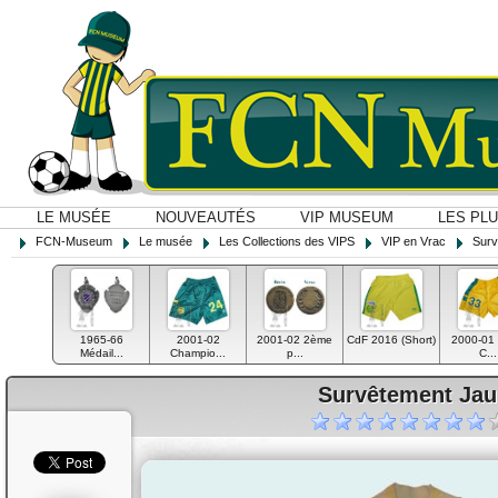
LE MUSÉE
NOUVEAUTÉS
VIP MUSEUM
LES PL
FCN-Museum
Le musée
Les Collections des VIPS
VIP en Vrac
Surv
1965-66
2001-02
2001-02 2ème
CdF 2016 (Short)
2000-01 
Médail...
Champio...
p...
C...
Survêtement Jau