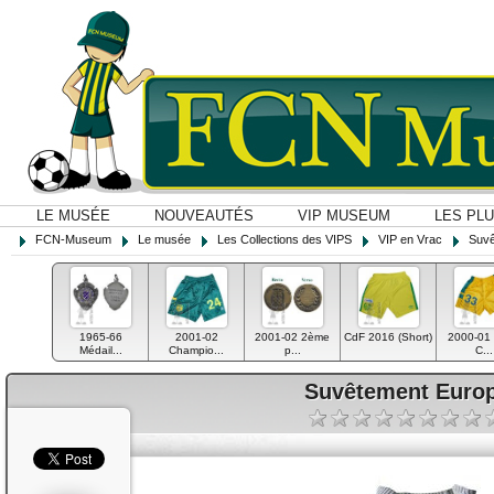
LE MUSÉE
NOUVEAUTÉS
VIP MUSEUM
LES PL
FCN-Museum
Le musée
Les Collections des VIPS
VIP en Vrac
Suvê
1965-66
2001-02
2001-02 2ème
CdF 2016 (Short)
2000-01 
Médail...
Champio...
p...
C...
Suvêtement Europ