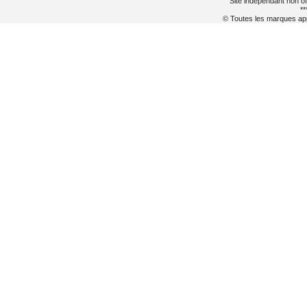
Site indépendant non of
**
© Toutes les marques appa