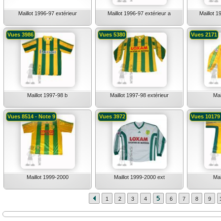
Maillot 1996-97 extérieur
Maillot 1996-97 extérieur a
Maillot 1
Vues 3986
Vues 5380
Vues 2171
Maillot 1997-98 b
Maillot 1997-98 extérieur
Mai
Vues 8514 - Note 9
Vues 3972
Vues 10179 
Maillot 1999-2000
Maillot 1999-2000 ext
Mai
5
1
2
3
4
6
7
8
9