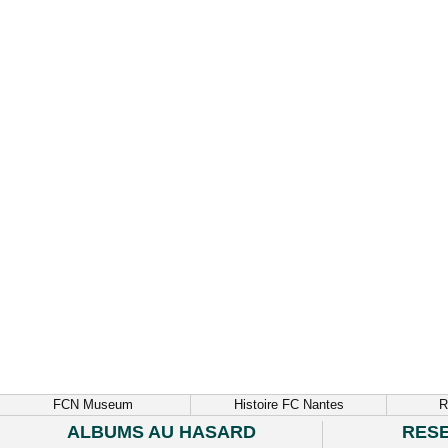
FCN Museum
Histoire FC Nantes
R
ALBUMS AU HASARD
RES