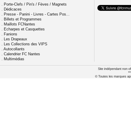
.
Porte-Clefs / Pin's / Fèves / Magnets
.
Dédicaces
.
Presse - Panini - Livres - Cartes Pos...
.
Billets et Programmes
.
Maillots FCNantes
.
Echarpes et Casquettes
.
Fanions
.
Les Drapeaux
.
Les Collections des VIPS
.
Autocollants
.
Calendrier FC Nantes
.
Multimédias
Site indépendant non of
**
© Toutes les marques appa