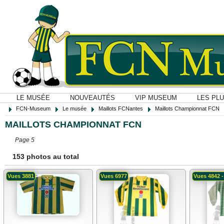
LE MUSÉE
NOUVEAUTÉS
VIP MUSEUM
LES PL
FCN-Museum
Le musée
Maillots FCNantes
Maillots Championnat FCN
MAILLOTS CHAMPIONNAT FCN
Page 5
153 photos au total
Vues 3881
Vues 6977
Vues 4842 -