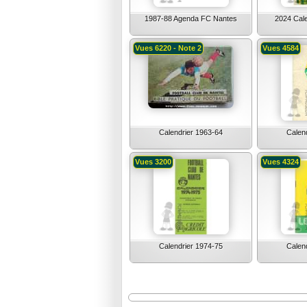
1987-88 Agenda FC Nantes
2024 Cale
Vues 6220 - Note 2
Vues 4584
Calendrier 1963-64
Calen
Vues 3200
Vues 4324
Calendrier 1974-75
Calen