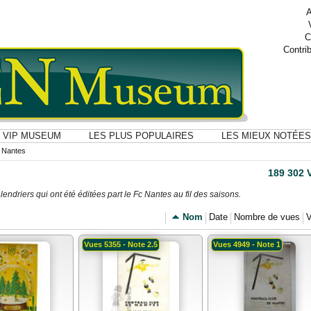
A
C
Contri
VIP MUSEUM
LES PLUS POPULAIRES
LES MIEUX NOTÉES
 Nantes
189 302 
lendriers qui ont été éditées part le Fc Nantes au fil des saisons.
Nom
Date
Nombre de vues
V
Vues 5355 - Note 2.5
Vues 4949 - Note 1