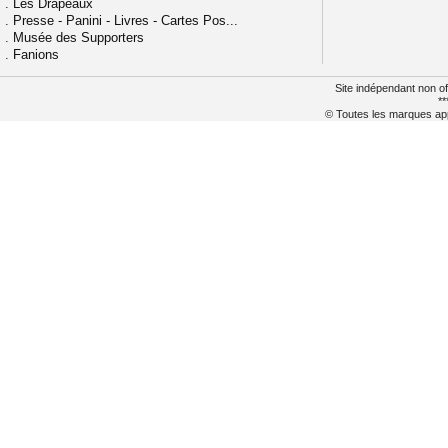
.
Les Drapeaux
.
Presse - Panini - Livres - Cartes Pos...
.
Musée des Supporters
.
Fanions
Site indépendant non of
**
© Toutes les marques appa