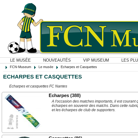
LE MUSÉE
NOUVEAUTÉS
VIP MUSEUM
LES PL
FCN-Museum
Le musée
Echarpes et Casquettes
ECHARPES ET CASQUETTES
Echarpes et casquettes FC Nantes
Echarpes
(388)
A l'occasion des matches importants, il est courant 
écharpes en souvenir des matchs. Dans cette rubriq
et les écharpes de club de supporters.